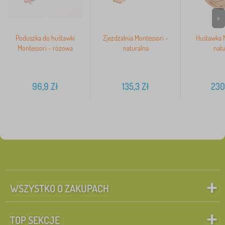
>
Poduszka do huśtawki
Zjeżdżalnia Montessori -
Huśtawka M
Montessori - różowa
naturalna
natu
96,9
Zł
135,3
Zł
230
WSZYSTKO O ZAKUPACH
TOP SEKCJE