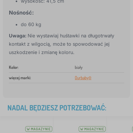
wysokość: 41,5 cm
Nośność:
do 60 kg
Uwaga:
Nie wystawiaj huśtawki na długotrwały
kontakt z wilgocią, może to spowodować jej
uszkodzenie i zmianę koloru.
Kolor
:
biały
więcej marki
:
Ourbaby®
NADAL BĘDZIESZ POTRZEBOWAĆ:
W MAGAZYNIE
W MAGAZYNIE