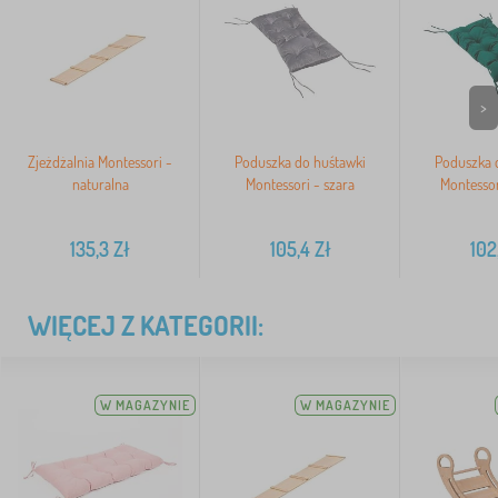
>
Zjeżdżalnia Montessori -
Poduszka do huśtawki
Poduszka 
naturalna
Montessori - szara
Montessor
135,3
Zł
105,4
Zł
102
WIĘCEJ Z KATEGORII:
W MAGAZYNIE
W MAGAZYNIE