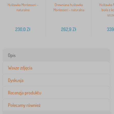
Huśtawka Montessori -
Drewniana huśtawka
Huśtawka M
naturalna
Montessori - naturalna
biała z 
szcz
230,0
Zł
262,9
Zł
339
Opis
Wasze zdjęcia
Dyskusja
Recenzja produktu
Polecamy również