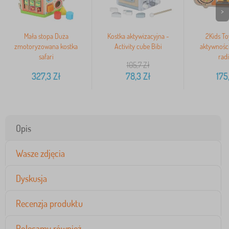
>
Mała stopa Duża
Kostka aktywizacyjna -
2Kids To
zmotoryzowana kostka
Activity cube Bibi
aktywnośc
safari
rad
105,7
Zł
327,3
Zł
78,3
Zł
175
Opis
Wasze zdjęcia
Dyskusja
Recenzja produktu
Polecamy również