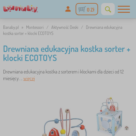
0 Zł
Banaby.pl
»
Montessori
/
Aktywność Deski
/
Drewniana edukacyjna
kostka sorter + klocki ECOTOYS
Drewniana edukacyjna kostka sorter +
klocki ECOTOYS
Drewniana edukacyjna kostka z sorterem i klockami dla dzieci od 12
miesięcy. ..
więcej