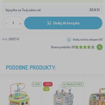
22,8 Zł
Wysyłka na Twój adres od:
-
+
Dodaj do koszyka
Kod:
38027-0
Dodaj na listę zakupów (
0
)
Ocena produktu (0)
4
PODOBNE PRODUKTY:
2 DNI
-26%
W MAGAZYNIE
Tip