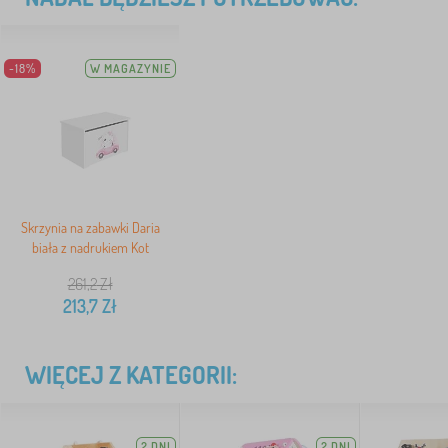
-18%
W MAGAZYNIE
Skrzynia na zabawki Daria
biała z nadrukiem Kot
261,2
Zł
213,7
Zł
WIĘCEJ Z KATEGORII:
2 DNI
2 DNI