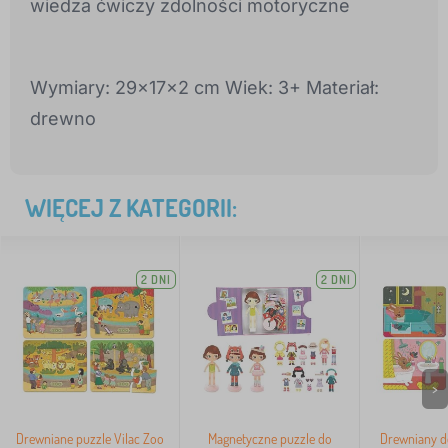
wiedza ćwiczy zdolności motoryczne
Wymiary: 29x17x2 cm Wiek: 3+ Materiał:
drewno
WIĘCEJ Z KATEGORII:
2 DNI
2 DNI
>
Drewniane puzzle Vilac Zoo
Magnetyczne puzzle do
Drewniany d