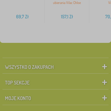
ubierania Vilac Chloe
Vi
69,7
Zł
157,1
Zł
70
WSZYSTKO O ZAKUPACH
TOP SEKCJE
MOJE KONTO