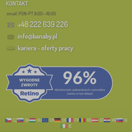
KONTAKT
email: PON-PT 8:00—16:00
+48
222 639 226
info@banaby.pl
kariera - oferty pracy
CZ
SK
HU
EN
DE
FR
RO
AT
HR
SI
IE