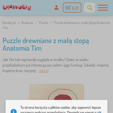
0 Zł
Banaby.pl
»
Budowa
/
Puzzle
/
Puzzle drewniane z małą stopą Anatomia
Tim
Puzzle drewniane z małą stopą
Anatomia Tim
Jak Tim tak naprawdę wygląda w środku? Dzieci w wieku
przedszkolnym już interesują się ciałem i jego funkcją. Szkielet, mięśnie,
krążenie krwi, narządy ..
więcej
Ta strona korzysta z plików cookie, aby zapewnić lepsze
wrażenia podczas przeglądania. Dowiedz się więcej o
jak