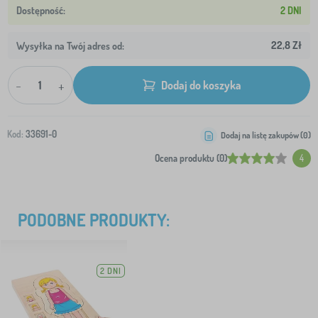
2 DNI
22,8 Zł
Wysyłka na Twój adres od:
-
+
Dodaj do koszyka
Kod:
33691-0
Dodaj na listę zakupów (
0
)
Ocena produktu (0)
4
PODOBNE PRODUKTY:
2 DNI