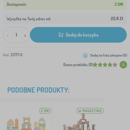
2 DNI
22,8 Zł
Wysyłka na Twój adres od:
-
+
Dodaj do koszyka
Kod:
33717-0
Dodaj na listę zakupów (
0
)
Ocena produktu (0)
4
PODOBNE PRODUKTY:
2 DNI
W MAGAZYNIE