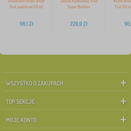
Drewniane kostki Small
Zestaw budowlany Vilac
Kostki dre
Foot pastelowe 50 szt
Super Batibloc
Foot 50 sz
116,1
Zł
226,9
Zł
90
WSZYSTKO O ZAKUPACH
TOP SEKCJE
MOJE KONTO