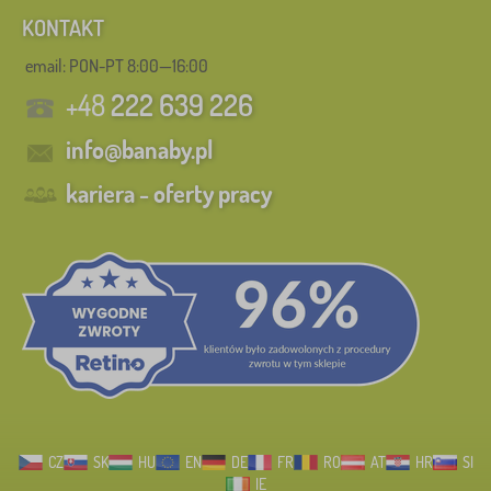
KONTAKT
email: PON-PT 8:00—16:00
+48
222 639 226
info@banaby.pl
kariera - oferty pracy
CZ
SK
HU
EN
DE
FR
RO
AT
HR
SI
IE