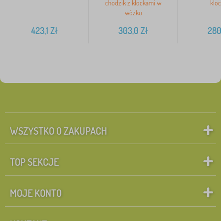
chodzik z klockami w
klo
wózku
423,1
Zł
303,0
Zł
280
WSZYSTKO O ZAKUPACH
TOP SEKCJE
MOJE KONTO