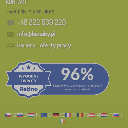
KONTAKT
email: PON-PT 8:00—16:00
+48
222 639 226
info@banaby.pl
kariera - oferty pracy
CZ
SK
HU
EN
DE
FR
RO
AT
HR
SI
IE