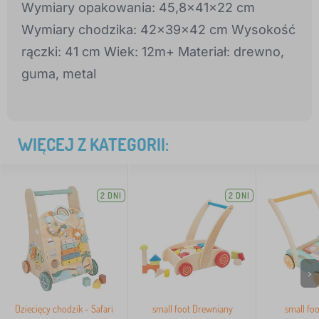
Wymiary opakowania: 45,8x41x22 cm
Wymiary chodzika: 42x39x42 cm Wysokość
rączki: 41 cm Wiek: 12m+ Materiał: drewno,
guma, metal
WIĘCEJ Z KATEGORII:
2 DNI
2 DNI
>
Dziecięcy chodzik - Safari
small foot Drewniany
small fo