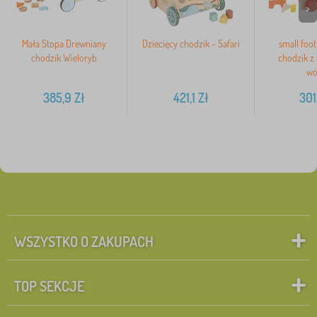
>
Mała Stopa Drewniany
Dziecięcy chodzik - Safari
small foo
chodzik Wieloryb
chodzik z
wó
385,9
Zł
421,1
Zł
301
WSZYSTKO O ZAKUPACH
TOP SEKCJE