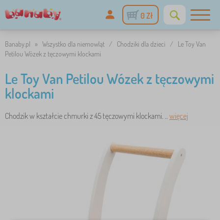
0 Zł
Banaby.pl
»
Wszystko dla niemowląt
/
Chodziki dla dzieci
/
Le Toy Van
Petilou Wózek z tęczowymi klockami
Le Toy Van Petilou Wózek z tęczowymi
klockami
Chodzik w kształcie chmurki z 45 tęczowymi klockami. ..
więcej