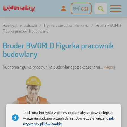
0 Zł
Banaby.pl
»
Zabawki
/
Figurki, zwierzątka i akcesoria
/
Bruder BWORLD
Figurka pracownik budowlany
Bruder BWORLD Figurka pracownik
budowlany
Ruchoma figurka pracownika budowlanego z akcesoriami. ..
więcej
Ta strona korzysta z plików cookie, aby zapewnić lepsze
wrażenia podczas przeglądania. Dowiedz się więcej o
jak
używamy plików cookie.