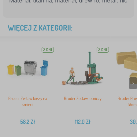
Materiał: tkanina, materiał, drewno, metal, filc
WIĘCEJ Z KATEGORII:
2 DNI
2 DNI
>
Bruder Zestaw koszy na
Bruder Zestaw leśniczy
Bruder Pros
śmieci
Słomy
58,2
Zł
112,0
Zł
30