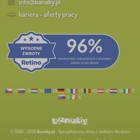
info@banaby.pl
kariera - oferty pracy
CZ
SK
HU
EN
DE
FR
RO
AT
HR
IT
SI
IE
© 2008 - 2026
Banaby.pl
- Specjalistyczny sklep z meblami dla dzieci