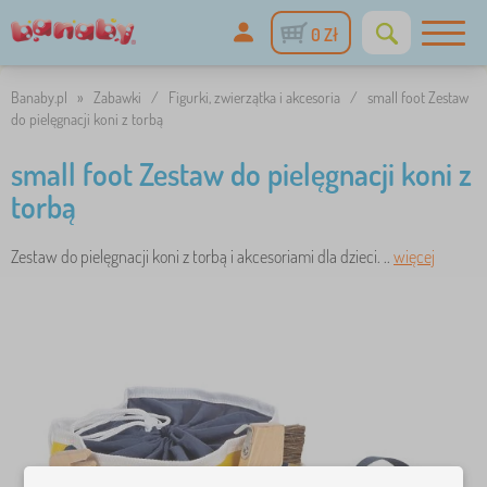
0 Zł
Banaby.pl
»
Zabawki
/
Figurki, zwierzątka i akcesoria
/
small foot Zestaw
do pielęgnacji koni z torbą
small foot Zestaw do pielęgnacji koni z
torbą
Zestaw do pielęgnacji koni z torbą i akcesoriami dla dzieci. ..
więcej