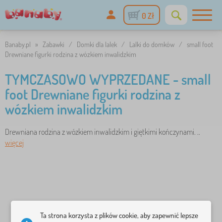
0 Zł
Banaby.pl
»
Zabawki
/
Domki dla lalek
/
Lalki do domków
/
small foot
Drewniane figurki rodzina z wózkiem inwalidzkim
TYMCZASOWO WYPRZEDANE - small
foot Drewniane figurki rodzina z
wózkiem inwalidzkim
Drewniana rodzina z wózkiem inwalidzkim i giętkimi kończynami. ..
więcej
Ta strona korzysta z plików cookie, aby zapewnić lepsze