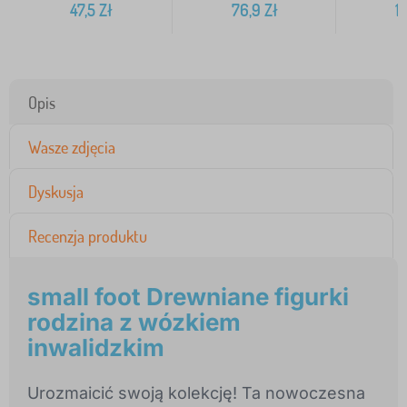
47,5
Zł
76,9
Zł
10
Opis
Wasze zdjęcia
Dyskusja
Recenzja produktu
small foot Drewniane figurki
rodzina z wózkiem
inwalidzkim
Urozmaicić swoją kolekcję! Ta nowoczesna