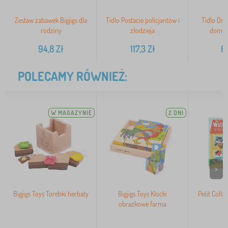
Zestaw zabawek Bigjigs dla
Tidlo Postacie policjantów i
Tidlo Dre
rodziny
złodzieja
domu 
94,8
Zł
117,3
Zł
6
POLECAMY RÓWNIEŻ:
W MAGAZYNIE
2 DNI
>
Bigjigs Toys Torebki herbaty
Bigjigs Toys Klocki
Petit Colla
obrazkowe farma