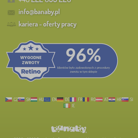
info@banaby.pl
kariera - oferty pracy
CZ
SK
HU
EN
DE
FR
RO
AT
HR
SI
IE