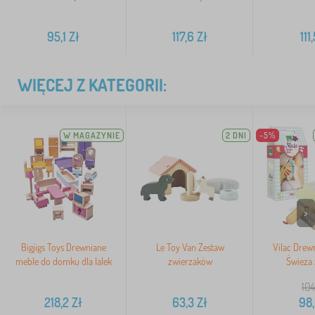
95,1
Zł
117,6
Zł
111
WIĘCEJ Z KATEGORII:
W MAGAZYNIE
2 DNI
-5%
>
Bigjigs Toys Drewniane
Le Toy Van Zestaw
Vilac Drew
meble do domku dla lalek
zwierzaków
Świeża
104
218,2
Zł
63,3
Zł
98