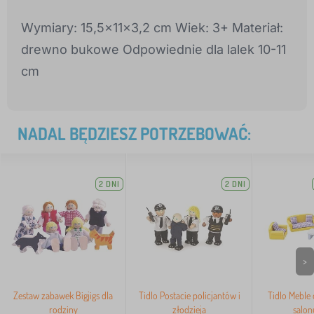
Wymiary: 15,5x11x3,2 cm Wiek: 3+ Materiał:
drewno bukowe Odpowiednie dla lalek 10-11
cm
NADAL BĘDZIESZ POTRZEBOWAĆ:
2 DNI
2 DNI
>
Zestaw zabawek Bigjigs dla
Tidlo Postacie policjantów i
Tidlo Meble
rodziny
złodzieja
salon