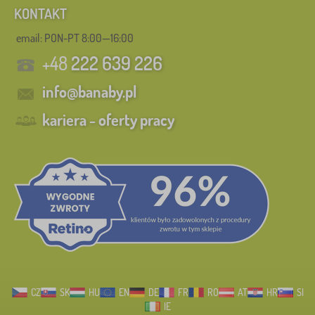
KONTAKT
email: PON-PT 8:00—16:00
+48
222 639 226
info@banaby.pl
kariera - oferty pracy
CZ
SK
HU
EN
DE
FR
RO
AT
HR
SI
IE