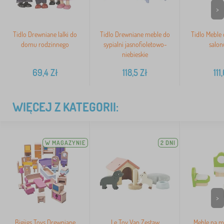
>
Tidlo Drewniane lalki do
Tidlo Drewniane meble do
Tidlo Meble
domu rodzinnego
sypialni jasnofioletowo-
salon
niebieskie
69,4
Zł
118,5
Zł
111
WIĘCEJ Z KATEGORII:
W MAGAZYNIE
2 DNI
>
Bigjigs Toys Drewniane
Le Toy Van Zestaw
Meble na m