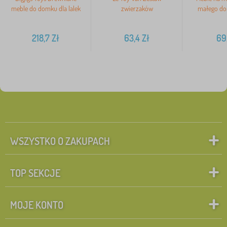
meble do domku dla lalek
zwierzaków
małego dom
218,7
Zł
63,4
Zł
69,
WSZYSTKO O ZAKUPACH
TOP SEKCJE
MOJE KONTO