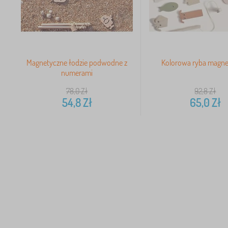
Magnetyczne łodzie podwodne z
Kolorowa ryba magn
numerami
78,0
Zł
92,8
Zł
54,8
Zł
65,0
Zł