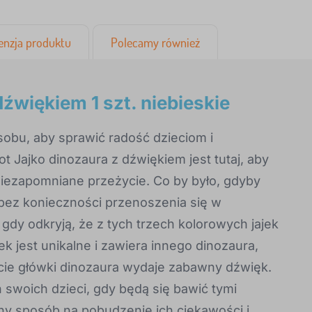
enzja produktu
Polecamy również
dźwiękiem 1 szt. niebieskie
obu, aby sprawić radość dzieciom i
t Jajko dinozaura z dźwiękiem jest tutaj, aby
ezapomniane przeżycie. Co by było, gdyby
 bez konieczności przenoszenia się w
gdy odkryją, że z tych trzech kolorowych jajek
ek jest unikalne i zawiera innego dinozaura,
ięcie główki dinozaura wydaje zabawny dźwięk.
swoich dzieci, gdy będą się bawić tymi
ny sposób na pobudzenie ich ciekawości i