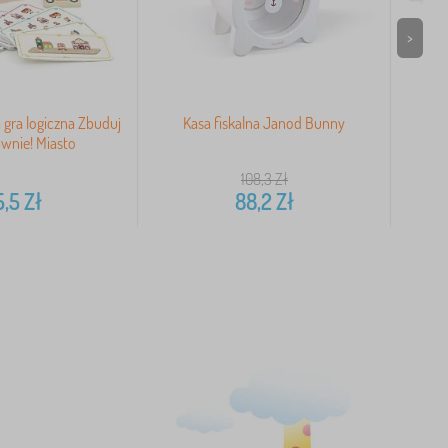
>
 gra logiczna Zbuduj
Kasa fiskalna Janod Bunny
Le 
wnie! Miasto
108,3
Zł
5,5
Zł
88,2
Zł