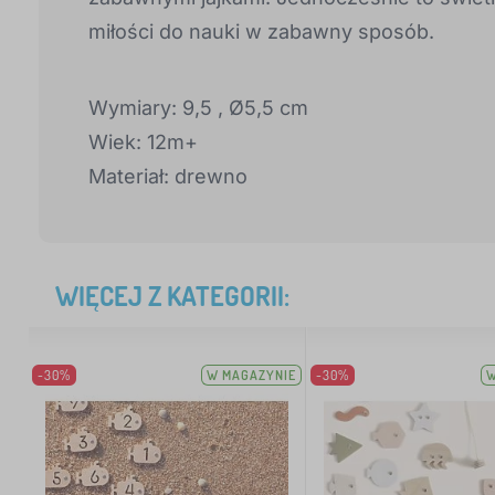
miłości do nauki w zabawny sposób.
Wymiary: 9,5 , Ø5,5 cm
Wiek: 12m+
Materiał: drewno
WIĘCEJ Z KATEGORII:
-30%
W MAGAZYNIE
-30%
W