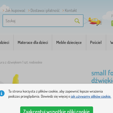
Jak kupować
Dostawa i płatność
Kontakt
P
dzieci
Materace dla dzieci
Meble dziecięce
Pościel
W
ura z dźwiękiem 1 szt. niebieskie
small f
dźwiękie
Ta strona korzysta z plików cookie, aby zapewnić lepsze wrażenia
Zabawne nie
podczas przeglądania. Dowiedz się więcej o
jak używamy plików cookie.
więcej
Zaakceptuj wszystkie pliki cookie