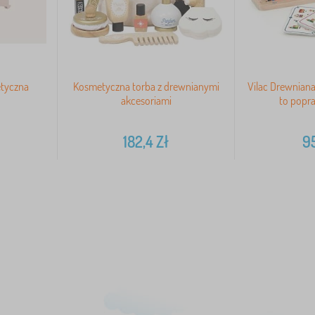
etyczna
Kosmetyczna torba z drewnianymi
Vilac Drewniana
akcesoriami
to popra
182,4
Zł
9