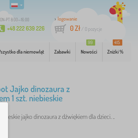
logowanie
ON-PT 8:00—16:00
0 Zł
+48 222 639 226
/
0
pozycje
99
415
szystko dla niemowląt
Zabawki
Nowości
Zniżki %
oot Jajko dinozaura z
m 1 szt. niebieskie
bieskie jajko dinozaura z dźwiękiem dla dzieci. ..