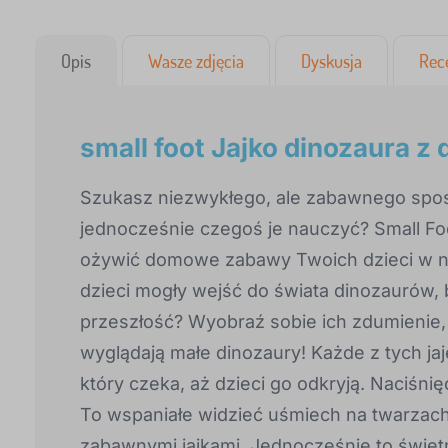
Opis
Wasze zdjęcia
Dyskusja
Rec
small foot Jajko dinozaura z 
Szukasz niezwykłego, ale zabawnego spos
jednocześnie czegoś je nauczyć? Small Foo
ożywić domowe zabawy Twoich dzieci w ni
dzieci mogły wejść do świata dinozaurów,
przeszłość? Wyobraź sobie ich zdumienie, 
wyglądają małe dinozaury! Każde z tych jaj
który czeka, aż dzieci go odkryją. Naciśn
To wspaniałe widzieć uśmiech na twarzach 
zabawnymi jajkami. Jednocześnie to świet