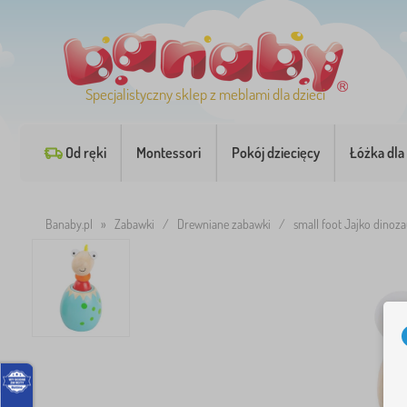
Specjalistyczny sklep z meblami dla dzieci
Od ręki
Montessori
Pokój dziecięcy
Łóżka dla 
Banaby.pl
»
Zabawki
/
Drewniane zabawki
/
small foot Jajko dinoza