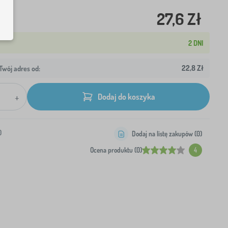
27,6 Zł
2 DNI
22,8 Zł
wój adres od:
+
Dodaj do koszyka
0
Dodaj na listę zakupów (
0
)
Ocena produktu (0)
4