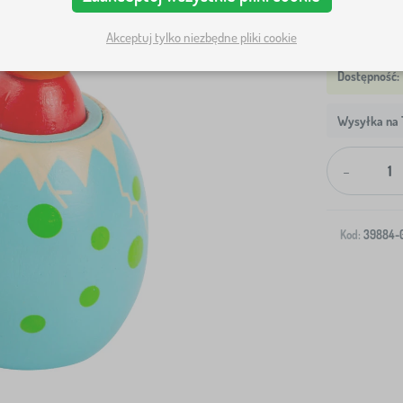
Akceptuj tylko niezbędne pliki cookie
Wysyłka na T
-
Kod:
39884-