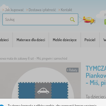
Jak kupować
Dostawa i płatność
Kontakt
P
dzieci
Materace dla dzieci
Meble dziecięce
Pościel
W
kowa mata do zabawy 6 szt - Miś, pingwin i samochód
TYMCZ
Rabaty
Piankow
- Miś, 
Ta dziecię
pingwina i
Ta strona korzysta z plików cookie, aby zapewnić lepsze wrażenia