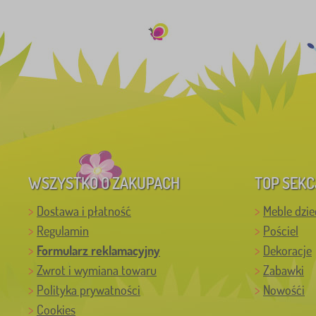
WSZYSTKO O ZAKUPACH
TOP SEKC
Dostawa i płatność
Meble dzie
Regulamin
Pościel
Formularz reklamacyjny
Dekoracje
Zwrot i wymiana towaru
Zabawki
Polityka prywatności
Nowośći
Cookies