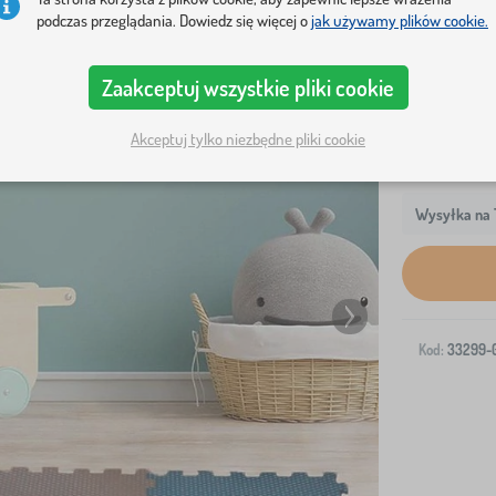
malucha. P
podczas przeglądania. Dowiedz się więcej o
jak używamy plików cookie.
Zaakceptuj wszystkie pliki cookie
Akceptuj tylko niezbędne pliki cookie
Wysyłka na T
Kod:
33299-