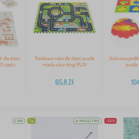
 dla dzieci
Piankowa mata dla dzieci puzzle
Kolorowa podkł
1 części
miasto ulice drogi IPLAY
puzzle
65,8
Zł
10
2 DNI
Tip
W MAGAZYNIE
-24%