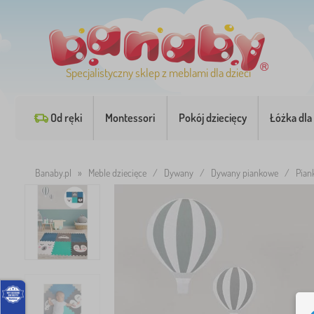
Specjalistyczny sklep z meblami dla dzieci
Od ręki
Montessori
Pokój dziecięcy
Łóżka dla 
Banaby.pl
»
Meble dziecięce
/
Dywany
/
Dywany piankowe
/
Pian