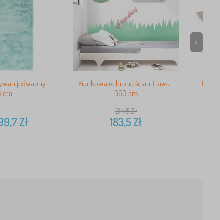
>
dywan jedwabny -
Piankowa ochrona ścian Trawa -
Dywan
ięta
360 cm
214,5
Zł
99,7
Zł
183,5
Zł