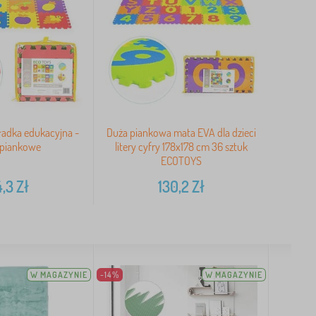
adka edukacyjna -
Duża piankowa mata EVA dla dzieci
 piankowe
litery cyfry 178x178 cm 36 sztuk
ECOTOYS
4,3
Zł
130,2
Zł
W MAGAZYNIE
-14%
W MAGAZYNIE