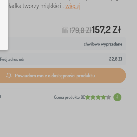
odkładka tworzy miękkie i ..
więcej
157,2 Zł
179,0 Zł
chwilowo wyprzedane
22,8 Zł
wój adres od:
Powiadom mnie o dostępności produktu
0
Ocena produktu (0)
4