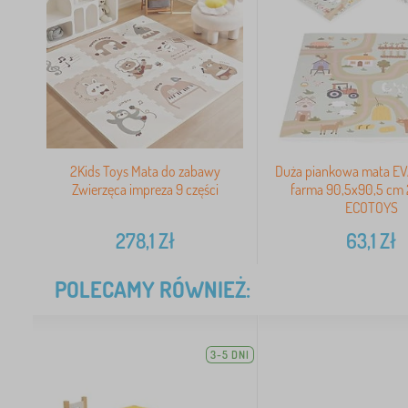
2Kids Toys Mata do zabawy
Duża piankowa mata EVA
Zwierzęca impreza 9 części
farma 90,5x90,5 cm 2
ECOTOYS
278,1
Zł
63,1
Zł
POLECAMY RÓWNIEŻ:
3-5 DNI