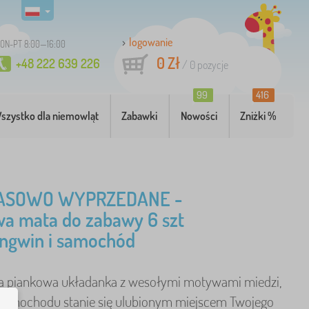
logowanie
ON-PT 8:00—16:00
0 Zł
+48 222 639 226
/
0
pozycje
99
416
szystko dla niemowląt
Zabawki
Nowości
Zniżki %
ASOWO WYPRZEDANE -
a mata do zabawy 6 szt
pingwin i samochód
ca piankowa układanka z wesołymi motywami miedzi,
 samochodu stanie się ulubionym miejscem Twojego