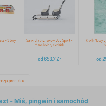
ess + 3 tory
Sanki dla bliźniaków Duo Sport -
Królik Nowy 
różne kolory siedzisk
m
od
653,7
Zł
od
2
enzja produktu
zt - Miś, pingwin i samochód