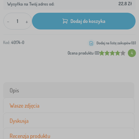
22,8 Zł
Wysyłka na Twój adres od:
-
+
Dodaj do koszyka
Kod:
40174-0
Dodaj na listę zakupów (
0
)
Ocena produktu (0)
4
Opis
Wasze zdjęcia
Dyskusja
Recenzja produktu