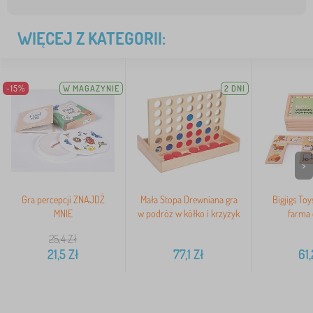
WIĘCEJ Z KATEGORII:
-15%
W MAGAZYNIE
2 DNI
>
Gra percepcji ZNAJDŹ
Mała Stopa Drewniana gra
Bigjigs To
MNIE
w podróż w kółko i krzyżyk
farma
25,4
Zł
21,5
Zł
77,1
Zł
61,