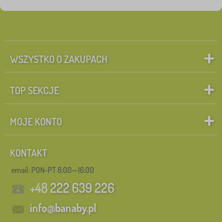
WSZYSTKO O ZAKUPACH
TOP SEKCJE
MOJE KONTO
KONTAKT
email: PON-PT 8:00—16:00
+48
222 639 226
info@banaby.pl