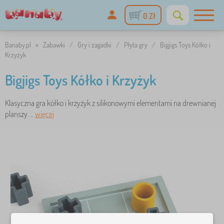
0 Zł
Banaby.pl
»
Zabawki
/
Gry i zagadki
/
Płyta gry
/
Bigjigs Toys Kółko i
Krzyżyk
Bigjigs Toys Kółko i Krzyżyk
Klasyczna gra kółko i krzyżyk z silikonowymi elementami na drewnianej
planszy. ..
więcej