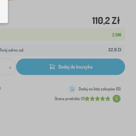
110,2 Zł
2 DNI
22,9 Zł
wój adres od:
+
Dodaj do koszyka
0
Dodaj na listę zakupów (
0
)
Ocena produktu (1)
5