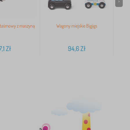
>
r taśmowy z maszyną
Wagony miejskie Bigjigs
7,1
Zł
94,6
Zł