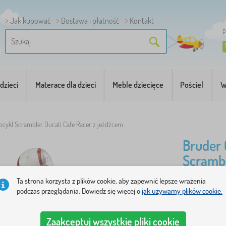
Jak kupować
Dostawa i płatność
Kontakt
P
dzieci
Materace dla dzieci
Meble dziecięce
Pościel
W
ykl Scrambler Ducati Cafe Racer z jeźdźcem
Bruder
Scrambl
jeźdźc
Ta strona korzysta z plików cookie, aby zapewnić lepsze wrażenia
podczas przeglądania. Dowiedz się więcej o
jak używamy plików cookie.
Motocykl S
stawach. ..
Zaakceptuj wszystkie pliki cookie