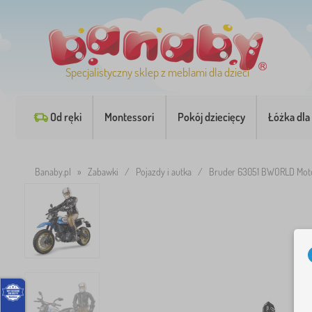
Specjalistyczny sklep z meblami dla dzieci
Od ręki
Montessori
Pokój dziecięcy
Łóżka dla 
Banaby.pl
»
Zabawki
/
Pojazdy i autka
/
Bruder 63051 BWORLD Motoc