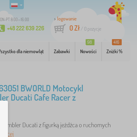
logowanie
ON-PT 8:00—16:00
0 Zł
+48 222 639 226
/
0
pozycje
98
416
szystko dla niemowląt
Zabawki
Nowości
Zniżki %
 63051 BWORLD Motocykl
er Ducati Cafe Racer z
em
crambler Ducati z figurką jeźdźca o ruchomych
więcej