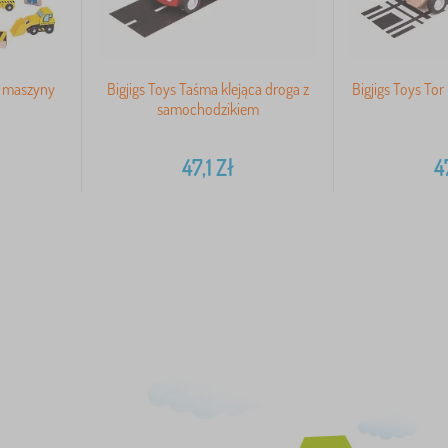
i maszyny
Bigjigs Toys Taśma klejąca droga z
Bigjigs Toys To
samochodzikiem
47,1
Zł
4