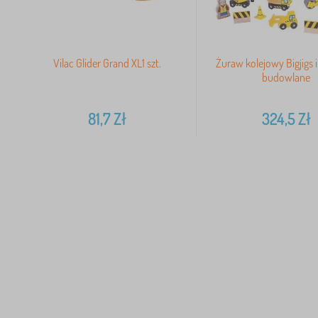
Vilac Glider Grand XL1 szt.
Żuraw kolejowy Bigjigs 
budowlane
81,7
Zł
324,5
Zł