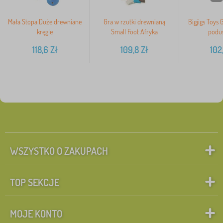
Mała Stopa Duże drewniane
Gra w rzutki drewnianą
Bigjigs Toys 
kręgle
Small Foot Afryka
podu
118,6
Zł
109,8
Zł
102
WSZYSTKO O ZAKUPACH
TOP SEKCJE
MOJE KONTO