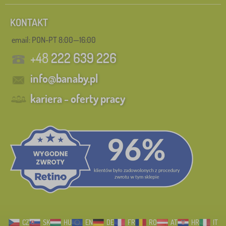
KONTAKT
email: PON-PT 8:00—16:00
+48
222 639 226
info@banaby.pl
kariera - oferty pracy
CZ
SK
HU
EN
DE
FR
RO
AT
HR
IT