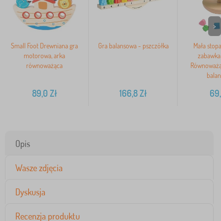
>
Small Foot Drewniana gra
Gra balansowa - pszczółka
Mała stop
motorowa, arka
zabawka 
równoważąca
Równoważą
balan
89,0
Zł
166,8
Zł
69
Opis
Wasze zdjęcia
Dyskusja
Recenzja produktu