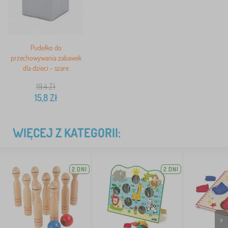
Pudełko do
przechowywania zabawek
dla dzieci - szare
19,4
Zł
15,8
Zł
WIĘCEJ Z KATEGORII:
2 DNI
2 DNI
>