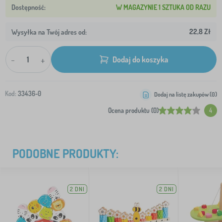
W MAGAZYNIE 1 SZTUKA OD RAZU
22,8 Zł
Wysyłka na Twój adres od:
-
+
Dodaj do koszyka
Kod:
33436-0
Dodaj na listę zakupów (
0
)
Ocena produktu (0)
4
PODOBNE PRODUKTY:
2 DNI
2 DNI