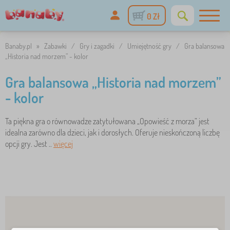
0 Zł
Banaby.pl
»
Zabawki
/
Gry i zagadki
/
Umiejętność gry
/
Gra balansowa
„Historia nad morzem” - kolor
Gra balansowa „Historia nad morzem”
- kolor
Ta piękna gra o równowadze zatytułowana „Opowieść z morza” jest
idealna zarówno dla dzieci, jak i dorosłych. Oferuje nieskończoną liczbę
opcji gry. Jest ..
więcej