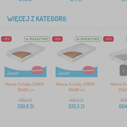
WIĘCEJ Z KATEGORII:
-18%
W MAGAZYNIE
-16%
W MAGAZYNIE
-10%
>
Materac Ourbaby JUNIOR -
Materac Ourbaby JUNIOR -
Materac O
90x190 cm
80x180 cm
120x
405,2
Zł
400,6
Zł
675
330,8
Zł
335,3
Zł
604