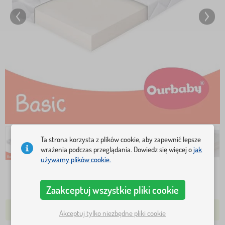
Ta strona korzysta z plików cookie, aby zapewnić lepsze
wrażenia podczas przeglądania. Dowiedz się więcej o
jak
używamy plików cookie.
282,0 Zł
297,0 Zł
Zaakceptuj wszystkie pliki cookie
W MAGAZYNIE PONAD 5 SZTUK
WYŚLEMY JUTRO
Akceptuj tylko niezbędne pliki cookie