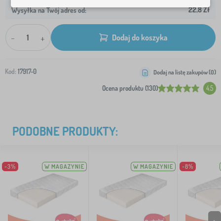
22,8 Zł
Wysyłka na Twój adres od:
-
+
Dodaj do koszyka
Kod:
17917-0
Dodaj na listę zakupów (
0
)
Ocena produktu (130)
4.5
PODOBNE PRODUKTY:
-3%
W MAGAZYNIE
W MAGAZYNIE
-8%
>