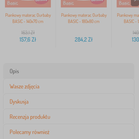
Piankowy materac Ourbaby
Piankowy materac Ourbaby
Piankowy ma
BASIC - 140x70 cm
BASIC - 180x80 cm
BASIC - 
163,1
Zł
140
157,6
Zł
284,2
Zł
130
Opis
Wasze zdjęcia
Dyskusja
Recenzja produktu
Polecamy również