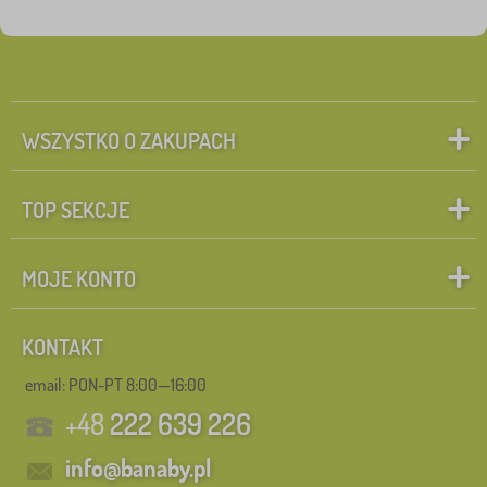
WSZYSTKO O ZAKUPACH
TOP SEKCJE
MOJE KONTO
KONTAKT
email: PON-PT 8:00—16:00
+48
222 639 226
info@banaby.pl