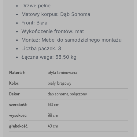
Drzwi: pełne
Matowy korpus: Dąb Sonoma
Front: Biała
Wykończenie frontów: mat
Montaż: Mebel do samodzielnego montażu
Liczba paczek: 3
Łączna waga: 68,50 kg
Materiał
:
płyta laminowana
Kolor
:
biały, brązowy
Dekor
:
dąb sonoma, połączony
szerokość
:
160 cm
wysokość
:
99 cm
głębokość
:
40 cm