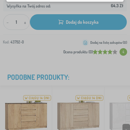
64,3 Zł
Wysyłka na Twój adres od:
-
+
Dodaj do koszyka
Kod:
43792-0
Dodaj na listę zakupów (
0
)
Ocena produktu (0)
4
PODOBNE PRODUKTY:
W CIĄGU 14 DNI
W CIĄGU 14 DNI
>