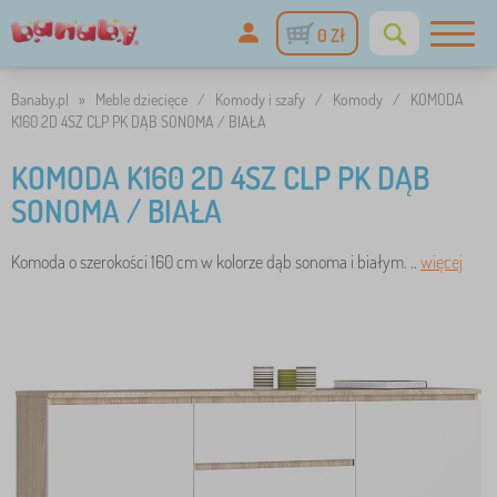
0 Zł
Banaby.pl
»
Meble dziecięce
/
Komody i szafy
/
Komody
/
KOMODA
K160 2D 4SZ CLP PK DĄB SONOMA / BIAŁA
KOMODA K160 2D 4SZ CLP PK DĄB
SONOMA / BIAŁA
Komoda o szerokości 160 cm w kolorze dąb sonoma i białym. ..
więcej