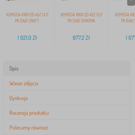
KOMODA K160 2D 4SZ CLP
KOMODA K160 2D 4SZ CLP
KOMODA K16
PK DĄB CRAFT
PK DĄB SONOMA
PK BIAŁ
1 021,0
Zł
977,2
Zł
1 67
Opis
Wasze zdjęcia
Dyskusja
Recenzja produktu
Polecamy również