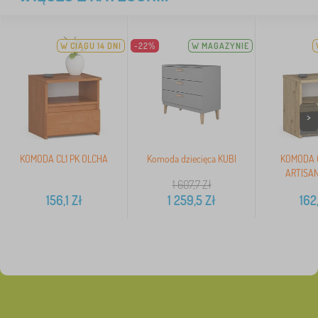
W CIĄGU 14 DNI
-22%
W MAGAZYNIE
>
KOMODA CL1 PK OLCHA
Komoda dziecięca KUBI
KOMODA C
ARTISAN
1 607,7
Zł
156,1
Zł
1 259,5
Zł
162