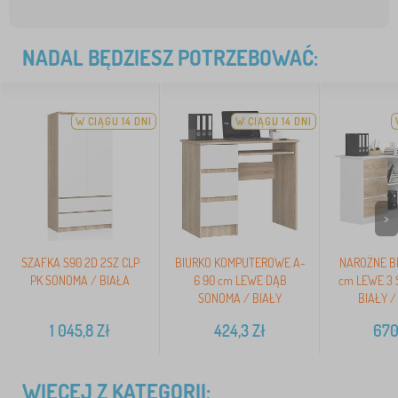
NADAL BĘDZIESZ POTRZEBOWAĆ:
W CIĄGU 14 DNI
W CIĄGU 14 DNI
>
SZAFKA S90 2D 2SZ CLP
BIURKO KOMPUTEROWE A-
NAROŻNE BI
PK SONOMA / BIAŁA
6 90 cm LEWE DĄB
cm LEWE 3 
SONOMA / BIAŁY
BIAŁY 
1 045,8
Zł
424,3
Zł
670
WIĘCEJ Z KATEGORII: