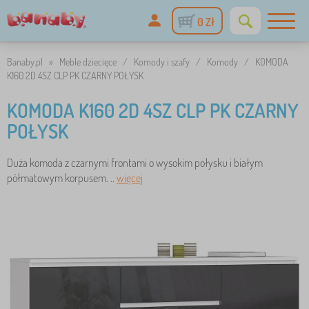
0 Zł
Banaby.pl
»
Meble dziecięce
/
Komody i szafy
/
Komody
/
KOMODA
K160 2D 4SZ CLP PK CZARNY POŁYSK
KOMODA K160 2D 4SZ CLP PK CZARNY
POŁYSK
Duża komoda z czarnymi frontami o wysokim połysku i białym
półmatowym korpusem. ..
więcej