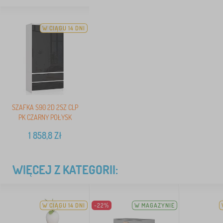
W CIĄGU 14 DNI
SZAFKA S90 2D 2SZ CLP
PK CZARNY POŁYSK
1 858,8
Zł
WIĘCEJ Z KATEGORII:
W CIĄGU 14 DNI
-22%
W MAGAZYNIE