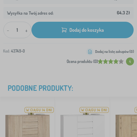
64,3 Zł
Wysyłka na Twój adres od:
-
+
Dodaj do koszyka
Kod:
43749-0
Dodaj na listę zakupów (
0
)
Ocena produktu (0)
4
PODOBNE PRODUKTY:
W CIĄGU 14 DNI
W CIĄGU 14 DNI