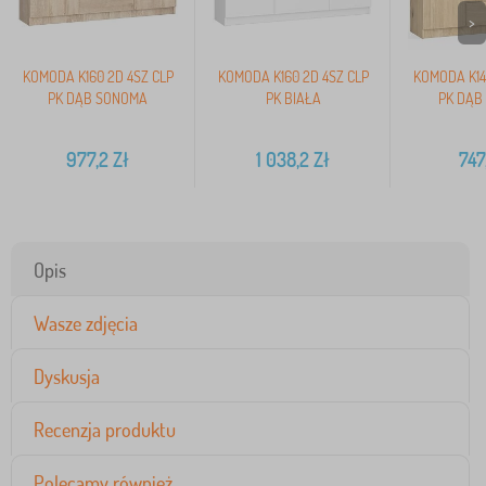
>
KOMODA K160 2D 4SZ CLP
KOMODA K160 2D 4SZ CLP
KOMODA K14
PK DĄB SONOMA
PK BIAŁA
PK DĄB
977,2
Zł
1 038,2
Zł
747
Opis
Wasze zdjęcia
Dyskusja
Recenzja produktu
Polecamy również