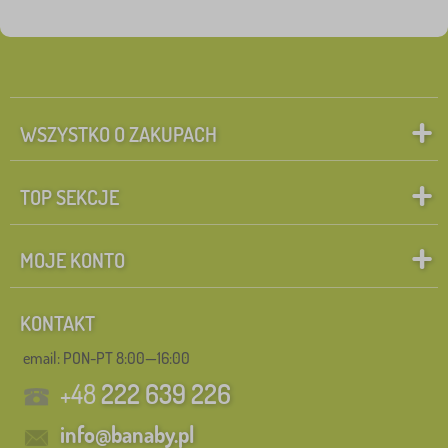
WSZYSTKO O ZAKUPACH
TOP SEKCJE
MOJE KONTO
KONTAKT
email: PON-PT 8:00—16:00
+48
222 639 226
info@banaby.pl