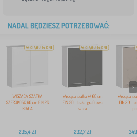
NADAL BĘDZIESZ POTRZEBOWAĆ:
W CIĄGU 14 DNI
W CIĄGU 14 DNI
>
WISZĄCA SZAFKA
Wisząca szafka W 60 cm
Wisząca sz
SZEROKOŚĆ 60 cm FIN 2D
FIN 2D - biała-grafitowa
FIN 2D - b
BIAŁA
szara
po
235,4
Zł
232,7
Zł
349