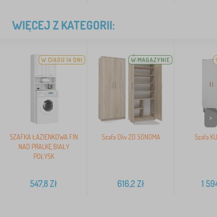
WIĘCEJ Z KATEGORII:
W CIĄGU 14 DNI
W MAGAZYNIE
>
SZAFKA ŁAZIENKOWA FIN
Szafa Oliv 2D SONOMA
Szafa KU
NAD PRALKĘ BIAŁY
POŁYSK
547,8
Zł
616,2
Zł
1 59