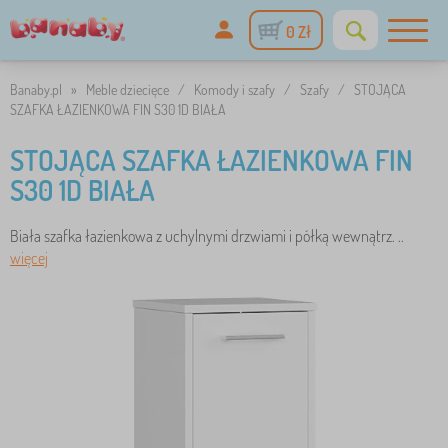
0 Zł
Banaby.pl
»
Meble dziecięce
/
Komody i szafy
/
Szafy
/
STOJĄCA
SZAFKA ŁAZIENKOWA FIN S30 1D BIAŁA
STOJĄCA SZAFKA ŁAZIENKOWA FIN
S30 1D BIAŁA
Biała szafka łazienkowa z uchylnymi drzwiami i półką wewnątrz. ..
więcej