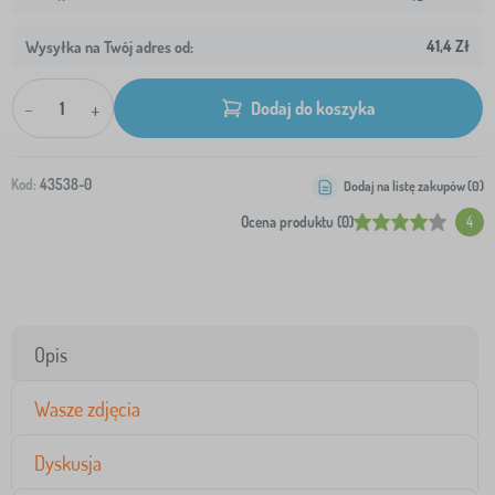
41,4 Zł
Wysyłka na Twój adres od:
-
+
Dodaj do koszyka
Kod:
43538-0
Dodaj na listę zakupów (
0
)
Ocena produktu (0)
4
Opis
Wasze zdjęcia
Dyskusja