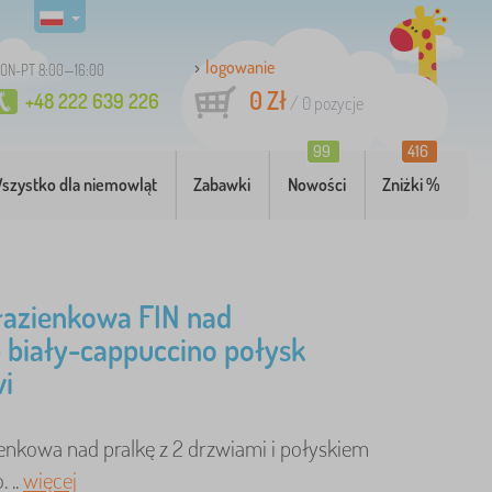
logowanie
ON-PT 8:00—16:00
0 Zł
+48 222 639 226
/
0
pozycje
99
416
szystko dla niemowląt
Zabawki
Nowości
Zniżki %
łazienkowa FIN nad
- biały-cappuccino połysk
wi
ienkowa nad pralkę z 2 drzwiami i połyskiem
 ..
więcej