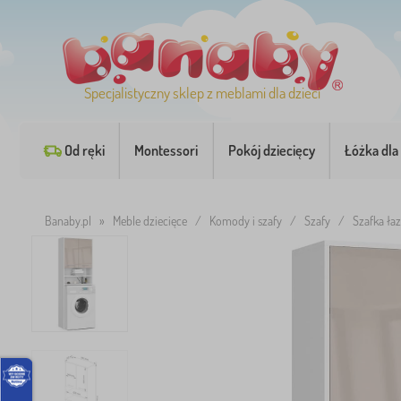
Specjalistyczny sklep z meblami dla dzieci
Od ręki
Montessori
Pokój dziecięcy
Łóżka dla 
Banaby.pl
»
Meble dziecięce
/
Komody i szafy
/
Szafy
/
Szafka ła