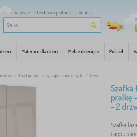
Jak kupować
Dostawa i płatność
Kontakt
P
dzieci
Materace dla dzieci
Meble dziecięce
Pościel
W
zienkowa FIN nad pralkę - biały-cappuccino połysk - 2 drzwi
Szafka 
pralkę 
- 2 drz
Szafka łaz
cappuccino.