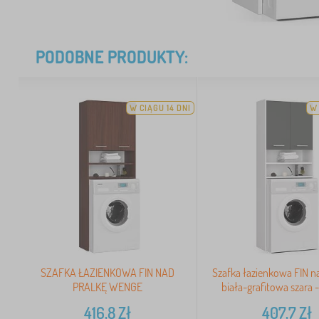
PODOBNE PRODUKTY:
W CIĄGU 14 DNI
W 
SZAFKA ŁAZIENKOWA FIN NAD
Szafka łazienkowa FIN na
PRALKĘ WENGE
biała-grafitowa szara 
416,8
Zł
407,7
Zł