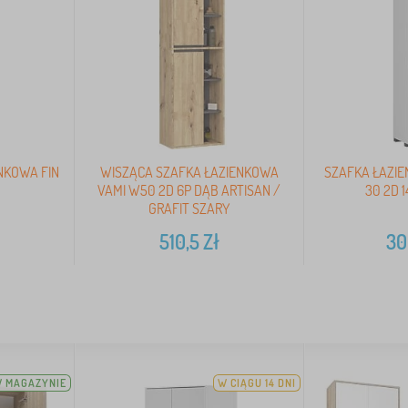
NKOWA FIN
WISZĄCA SZAFKA ŁAZIENKOWA
SZAFKA ŁAZIE
VAMI W50 2D 6P DĄB ARTISAN /
30 2D 
GRAFIT SZARY
510,5
Zł
30
 MAGAZYNIE
W CIĄGU 14 DNI