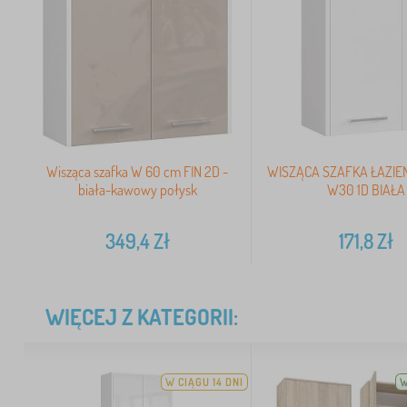
Wisząca szafka W 60 cm FIN 2D -
WISZĄCA SZAFKA ŁAZIE
biała-kawowy połysk
W30 1D BIAŁA
349,4
Zł
171,8
Zł
WIĘCEJ Z KATEGORII:
W CIĄGU 14 DNI
W