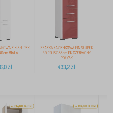
NKOWA FIN SŁUPEK
SZAFKA ŁAZIENKOWA FIN SŁUPEK
140cm BIAŁA
30 2D 1SZ 85cm PK CZERWONY
POŁYSK
6,0
Zł
433,2
Zł
W CIĄGU 14 DNI
W CIĄGU 14 DNI