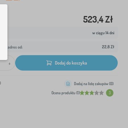
523,4 Zł
w ciągu 14 dni
22,8 Zł
wój adres od:
+
Dodaj do koszyka
0
Dodaj na listę zakupów (
0
)
Ocena produktu (1)
3