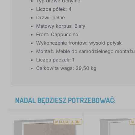
Typ drzwi: Uchylne
Liczba półek: 4
Drzwi: pełne
Matowy korpus: Biały
Front: Cappuccino
Wykończenie frontów: wysoki połysk
Montaż: Meble do samodzielnego montażu
Liczba paczek: 1
Całkowita waga: 29,50 kg
NADAL BĘDZIESZ POTRZEBOWAĆ:
W CIĄGU 14 DNI
W 