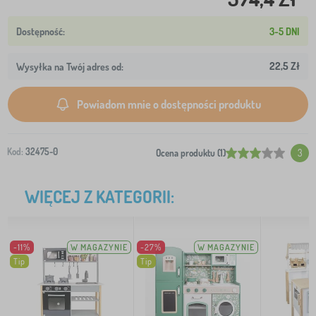
3-5 DNI
22,5 Zł
Wysyłka na Twój adres od:
Powiadom mnie o dostępności produktu
Kod:
32475-0
Ocena produktu (1)
3
WIĘCEJ Z KATEGORII:
-11%
W MAGAZYNIE
-27%
W MAGAZYNIE
Tip
Tip