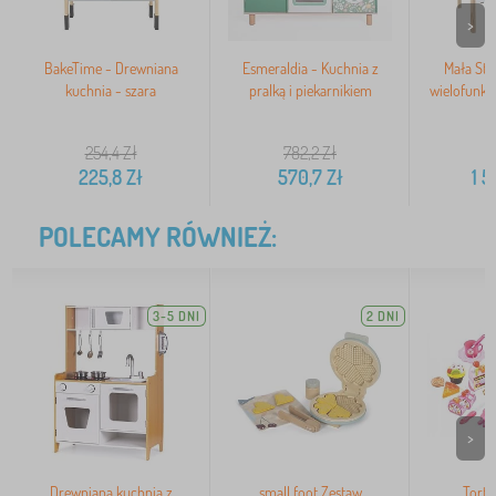
>
BakeTime - Drewniana
Esmeraldia - Kuchnia z
Mała St
kuchnia - szara
pralką i piekarnikiem
wielofunkcy
254,4
Zł
782,2
Zł
225,8
Zł
570,7
Zł
1 5
POLECAMY RÓWNIEŻ:
3-5 DNI
2 DNI
>
Drewniana kuchnia z
small foot Zestaw
Tort 