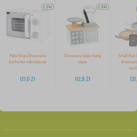
2 DNI
2 DNI
>
Mała Stopa Drewniana
Drewniana skala małej
Small Foot
kuchenka mikrofalowa
stopy
drewnian
kuc
121,0
Zł
112,9
Zł
131