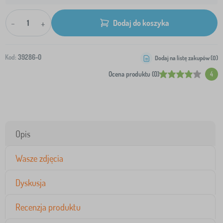
-
+
Dodaj do koszyka
Kod:
39286-0
Dodaj na listę zakupów (
0
)
Ocena produktu (0)
4
Opis
Wasze zdjęcia
Dyskusja
Recenzja produktu