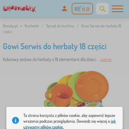
0 Zł
Banaby.pl
»
Kuchenki
/
Sprzęt do kuchnia
/
Gowi Serwis do herbaty 18
części
Gowi Serwis do herbaty 18 części
Kolorowy zestaw do herbaty z 18 elementami dla dzieci. ..
więcej
Ta strona korzysta z plików cookie, aby zapewnić lepsze
wrażenia podczas przeglądania. Dowiedz się więcej o
jak
używamy plików cookie.