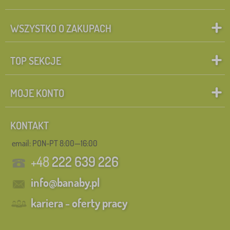
WSZYSTKO O ZAKUPACH
TOP SEKCJE
MOJE KONTO
KONTAKT
email: PON-PT 8:00—16:00
+48
222 639 226
info@banaby.pl
kariera - oferty pracy