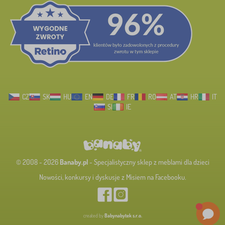
CZ
SK
HU
EN
DE
FR
RO
AT
HR
IT
SI
IE
© 2008 - 2026
Banaby.pl
- Specjalistyczny sklep z meblami dla dzieci
Nowości, konkursy i dyskusje z Misiem na Facebooku.
created by
Babynabytek s.r.o.