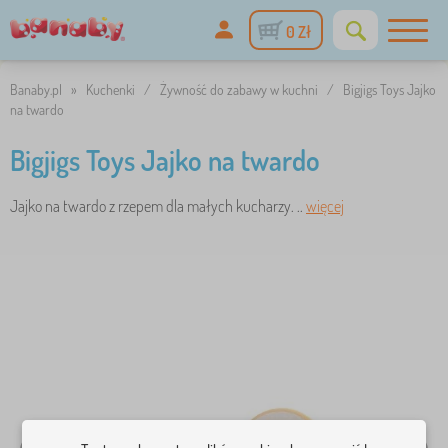
0 Zł
Banaby.pl
»
Kuchenki
/
Żywność do zabawy w kuchni
/
Bigjigs Toys Jajko
na twardo
Bigjigs Toys Jajko na twardo
Jajko na twardo z rzepem dla małych kucharzy. ..
więcej