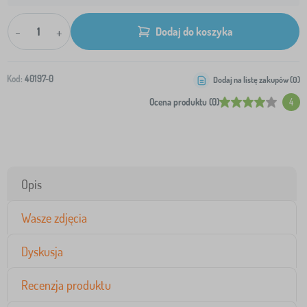
-
+
Dodaj do koszyka
Kod:
40197-0
Dodaj na listę zakupów (
0
)
Ocena produktu (0)
4
Opis
Wasze zdjęcia
Dyskusja
Recenzja produktu