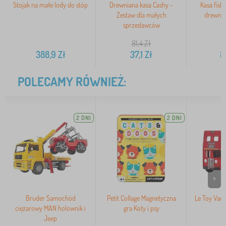
Stojak na małe lody do stóp
Drewniana kasa Cashy -
Kasa fisk
Zestaw dla małych
drewnia
sprzedawców
b
81,4
Zł
1
388,9
Zł
37,1
Zł
8
POLECAMY RÓWNIEŻ:
2 DNI
2 DNI
>
Bruder Samochód
Petit Collage Magnetyczna
Le Toy Van
ciężarowy MAN holownik i
gra Koty i psy
Jeep