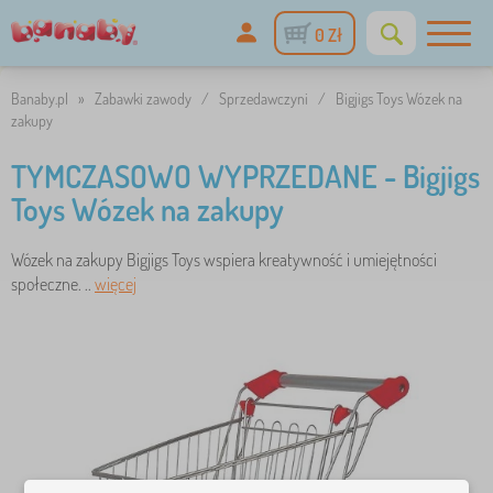
0 Zł
Banaby.pl
»
Zabawki zawody
/
Sprzedawczyni
/
Bigjigs Toys Wózek na
zakupy
TYMCZASOWO WYPRZEDANE - Bigjigs
Toys Wózek na zakupy
Wózek na zakupy Bigjigs Toys wspiera kreatywność i umiejętności
społeczne. ..
więcej