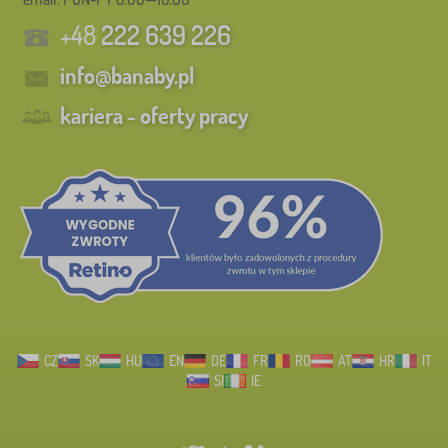
+48
222 639 226
info@banaby.pl
kariera - oferty pracy
CZ
SK
HU
EN
DE
FR
RO
AT
HR
IT
SI
IE