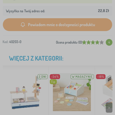
22,8 Zł
Wysyłka na Twój adres od:
Powiadom mnie o dostępności produktu
Kod:
40203-0
Ocena produktu (0)
4
WIĘCEJ Z KATEGORII:
2 DNI
-54%
W MAGAZYNIE
-18%
Tip
>