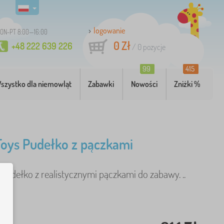
logowanie
ON-PT 8:00—16:00
0 Zł
+48 222 639 226
/
0
pozycje
99
415
szystko dla niemowląt
Zabawki
Nowości
Zniżki %
 Toys Pudełko z pączkami
pudełko z realistycznymi pączkami do zabawy. ..