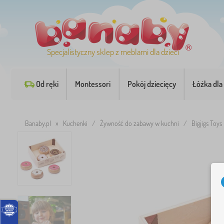
Specjalistyczny sklep z meblami dla dzieci
Od ręki
Montessori
Pokój dziecięcy
Łóżka dla 
Banaby.pl
»
Kuchenki
/
Żywność do zabawy w kuchni
/
Bigjigs Toy