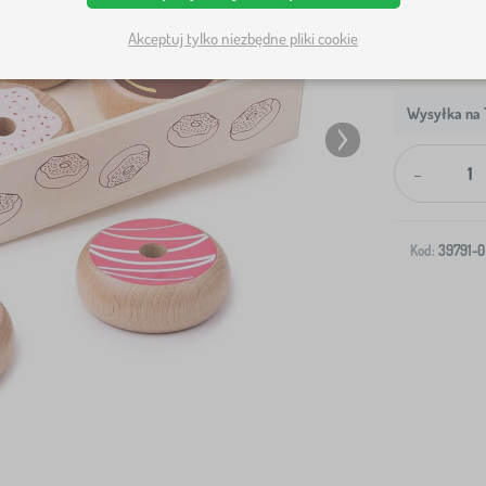
Akceptuj tylko niezbędne pliki cookie
Wysyłka na T
-
Kod:
39791-0