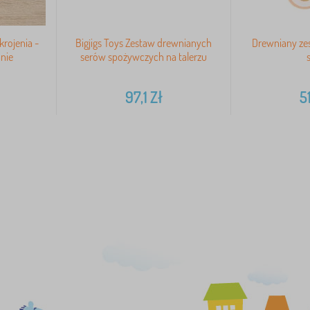
rojenia -
Bigjigs Toys Zestaw drewnianych
Drewniany zes
nie
serów spożywczych na talerzu
97,1
Zł
5