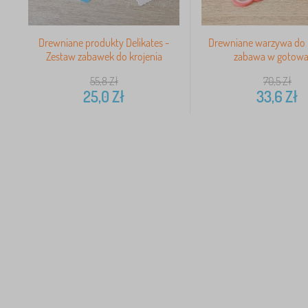
Drewniane produkty Delikates -
Drewniane warzywa do k
Zestaw zabawek do krojenia
zabawa w gotowa
55,8
Zł
70,5
Zł
25,0
Zł
33,6
Zł