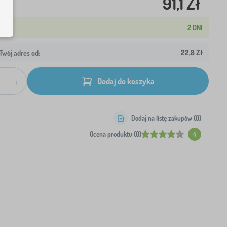
91,1 Zł
2 DNI
22,8 Zł
wój adres od:
+
Dodaj do koszyka
Dodaj na listę zakupów (
0
)
Ocena produktu (0)
4