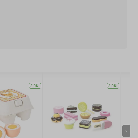
2 DNI
2 DNI
>