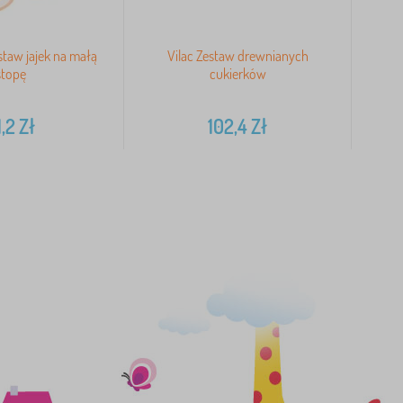
taw jajek na małą
Vilac Zestaw drewnianych
Big
stopę
cukierków
1,2
Zł
102,4
Zł