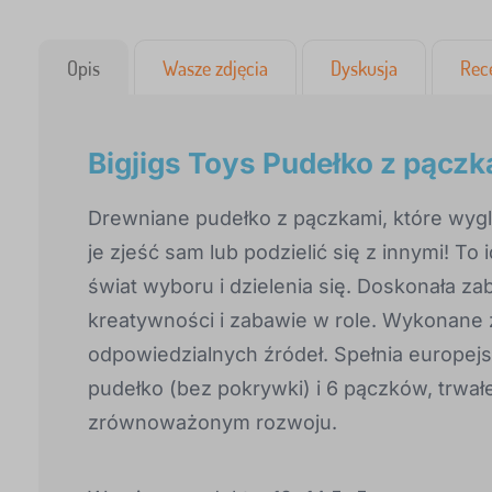
Opis
Wasze zdjęcia
Dyskusja
Rec
Bigjigs Toys Pudełko z pącz
Drewniane pudełko z pączkami, które wyglą
je zjeść sam lub podzielić się z innymi! T
świat wyboru i dzielenia się. Doskonała za
kreatywności i zabawie w role. Wykonane z
odpowiedzialnych źródeł. Spełnia europej
pudełko (bez pokrywki) i 6 pączków, trw
zrównoważonym rozwoju.