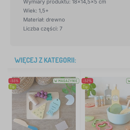
Wymiary produktu: 18x14,5x5 cm
Wiek: 1,5+
Materiał: drewno
Liczba części: 7
WIĘCEJ Z KATEGORII:
-55%
W MAGAZYNIE
-52%
W
Tip
Tip