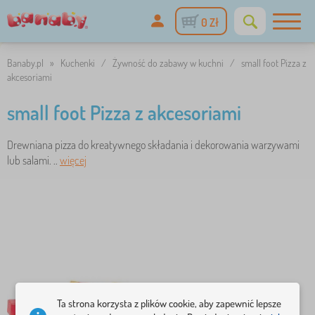
0 Zł
Banaby.pl
»
Kuchenki
/
Żywność do zabawy w kuchni
/
small foot Pizza z
akcesoriami
small foot Pizza z akcesoriami
Drewniana pizza do kreatywnego składania i dekorowania warzywami
lub salami. ..
więcej
Ta strona korzysta z plików cookie, aby zapewnić lepsze