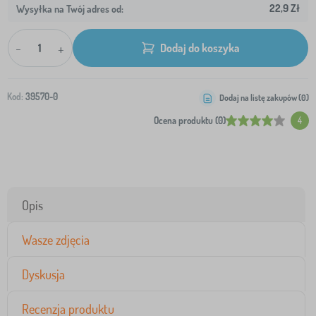
22,9 Zł
Wysyłka na Twój adres od:
-
+
Dodaj do koszyka
Kod:
39570-0
Dodaj na listę zakupów (
0
)
Ocena produktu (0)
4
Opis
Wasze zdjęcia
Dyskusja
Recenzja produktu