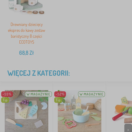
Drewniany dziecięcy
ekspres do kawy zestaw
baristyczny 8 części
ECOTOYS
68,8
Zł
WIĘCEJ Z KATEGORII:
-55%
W MAGAZYNIE
-52%
W MAGAZYNIE
Tip
Tip
>