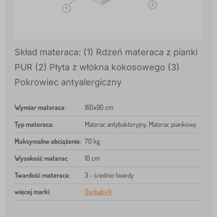
Skład materaca: (1) Rdzeń materaca z pianki
PUR (2) Płyta z włókna kokosowego (3)
Pokrowiec antyalergiczny
Wymiar materaca
:
160x90 cm
Typ materaca
:
Materac antybakteryjny, Materac piankowy
Maksymalne obciążenie
:
70 kg
Wysokość materac
:
10 cm
Twardość materaca
:
3 - średnio twardy
więcej marki
:
Ourbaby®