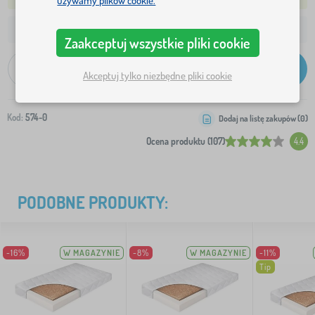
używamy plików cookie.
23,0 Zł
Wysyłka na Twój adres od:
Zaakceptuj wszystkie pliki cookie
-
+
Dodaj do koszyka
Akceptuj tylko niezbędne pliki cookie
Kod:
574-0
Dodaj na listę zakupów (
0
)
Ocena produktu (107)
4.4
PODOBNE PRODUKTY:
-16%
W MAGAZYNIE
-8%
W MAGAZYNIE
-11%
Tip