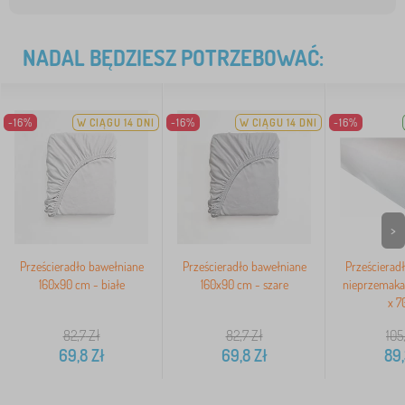
NADAL BĘDZIESZ POTRZEBOWAĆ:
-16%
W CIĄGU 14 DNI
-16%
W CIĄGU 14 DNI
-16%
>
Prześcieradło bawełniane
Prześcieradło bawełniane
Prześcierad
160x90 cm - białe
160x90 cm - szare
nieprzemakal
x 7
82,7
Zł
82,7
Zł
105
69,8
Zł
69,8
Zł
89