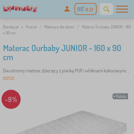
0 Zł
Banaby.pl
»
Pościel
/
Materace dla dzieci
/
Materac Ourbaby JUNIOR - 160
x 90 cm
Materac Ourbaby JUNIOR - 160 x 90
cm
Dwustronny materac dziecięcy z pianką PUR i włóknami kokosowymi. ..
więcej
Rabaty
-9%