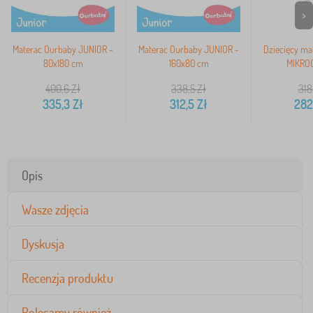
>
Materac Ourbaby JUNIOR -
Materac Ourbaby JUNIOR -
Dziecięcy ma
80x180 cm
160x80 cm
MIKROC
400,6
Zł
338,5
Zł
318
335,3
Zł
312,5
Zł
282
Opis
Wasze zdjęcia
Dyskusja
Recenzja produktu
Polecamy również