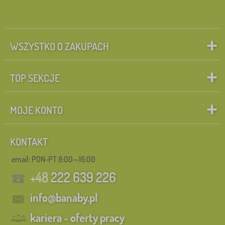
WSZYSTKO O ZAKUPACH
TOP SEKCJE
MOJE KONTO
KONTAKT
email: PON-PT 8:00—16:00
+48
222 639 226
info@banaby.pl
kariera - oferty pracy