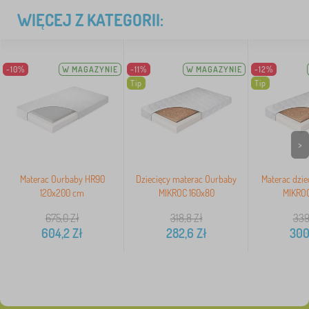
WIĘCEJ Z KATEGORII:
-10%
W MAGAZYNIE
-11%
W MAGAZYNIE
-12%
Tip
Tip
>
Materac Ourbaby HR90
Dziecięcy materac Ourbaby
Materac dzie
120x200 cm
MIKROC 160x80
MIKROC
675,0
Zł
318,8
Zł
339
604,2
Zł
282,6
Zł
300