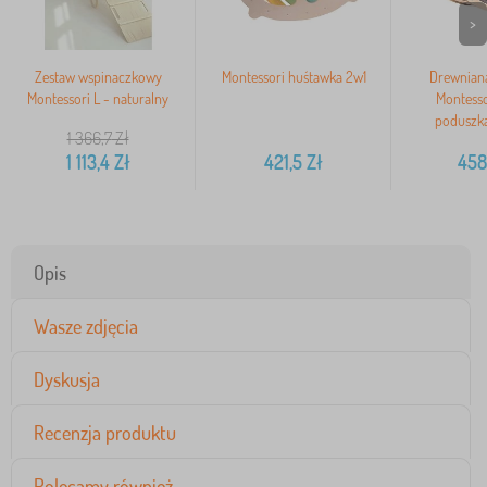
>
Zestaw wspinaczkowy
Montessori huśtawka 2w1
Drewnian
Montessori L - naturalny
Montesso
poduszką
1 366,7
Zł
1 113,4
Zł
421,5
Zł
458
Opis
Wasze zdjęcia
Dyskusja
Recenzja produktu
Polecamy również