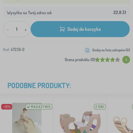
22,8 Zł
Wysyłka na Twój adres od:
-
+
Dodaj do koszyka
Kod:
47238-0
Dodaj na listę zakupów (
0
)
Ocena produktu (0)
4
PODOBNE PRODUKTY:
-19%
W MAGAZYNIE
2 DNI