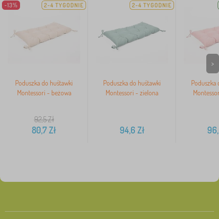
-13%
2-4 TYGODNIE
2-4 TYGODNIE
>
Poduszka do huśtawki
Poduszka do huśtawki
Poduszka 
Montessori - beżowa
Montessori - zielona
Montessor
92,5
Zł
80,7
Zł
94,6
Zł
96