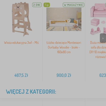
2 DNI
Tip
W MAGAZYNIE
>
Wieża edukacyjna 3w1 - Miś
Łóżko dziecięce Montessori
Duża moduł
Ourbaby Woodie - białe -
sofa dla dzi
160x80 cm
DIY 10 miękk
różowa
467,5
Zł
900,0
Zł
623
WIĘCEJ Z KATEGORII: