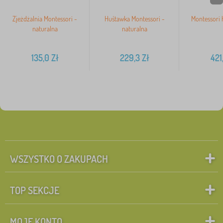
Zjeżdżalnia Montessori -
Huśtawka Montessori -
Montessori 
naturalna
naturalna
135,0
Zł
229,3
Zł
421
WSZYSTKO O ZAKUPACH
TOP SEKCJE
MOJE KONTO