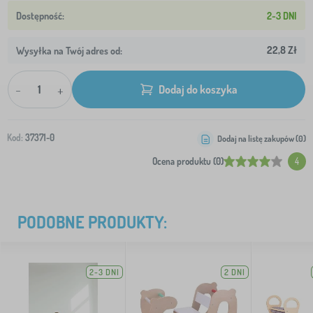
2-3 DNI
22,8 Zł
Wysyłka na Twój adres od:
-
+
Dodaj do koszyka
Kod:
37371-0
Dodaj na listę zakupów (
0
)
Ocena produktu (0)
4
PODOBNE PRODUKTY:
2-3 DNI
2 DNI