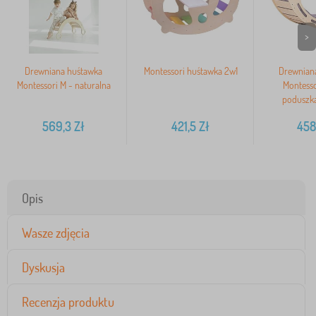
>
Drewniana huśtawka
Montessori huśtawka 2w1
Drewnian
Montessori M - naturalna
Montesso
poduszką
569,3
Zł
421,5
Zł
458
Opis
Wasze zdjęcia
Dyskusja
Recenzja produktu