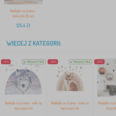
Naklejki na ścianę -
stokrotki 22 szt.
125,4
Zł
WIĘCEJ Z KATEGORII:
-18%
W MAGAZYNIE
-28%
W MAGAZYNIE
-26%
>
Naklejki na ścianę - wilk na
Naklejki na ścianę - lisek na
Naklejki na ś
tęczowym tle
tęczowym tle
krzyżyk