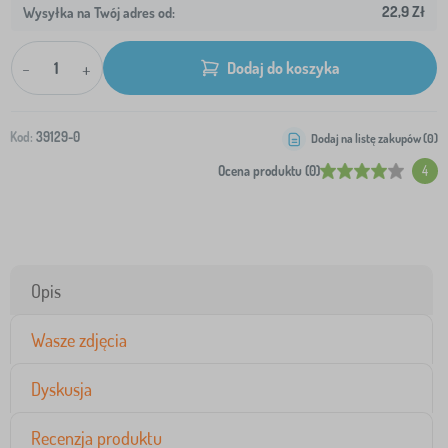
22,9 Zł
Wysyłka na Twój adres od:
-
+
Dodaj do koszyka
Kod:
39129-0
Dodaj na listę zakupów (
0
)
Ocena produktu (0)
4
Opis
Wasze zdjęcia
Dyskusja
Recenzja produktu