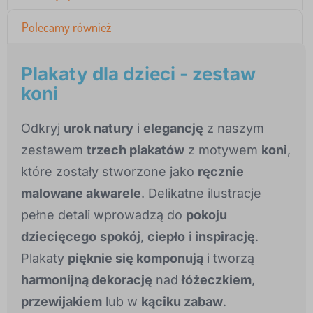
Polecamy również
Plakaty dla dzieci - zestaw
koni
Odkryj
urok natury
i
elegancję
z naszym
zestawem
trzech plakatów
z motywem
koni
,
które zostały stworzone jako
ręcznie
malowane akwarele
. Delikatne ilustracje
pełne detali wprowadzą do
pokoju
dziecięcego
spokój
,
ciepło
i
inspirację
.
Plakaty
pięknie się komponują
i tworzą
harmonijną dekorację
nad
łóżeczkiem
,
przewijakiem
lub w
kąciku zabaw
.