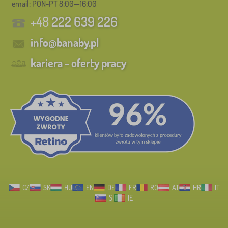
email: PON-PT 8:00—16:00
+48
222 639 226
info@banaby.pl
kariera - oferty pracy
CZ
SK
HU
EN
DE
FR
RO
AT
HR
IT
SI
IE