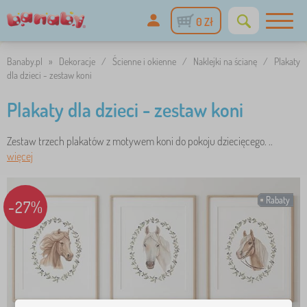
0 Zł
Banaby.pl
»
Dekoracje
/
Ścienne i okienne
/
Naklejki na ścianę
/
Plakaty
dla dzieci - zestaw koni
Plakaty dla dzieci - zestaw koni
Zestaw trzech plakatów z motywem koni do pokoju dziecięcego. ..
więcej
Rabaty
-27%