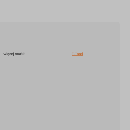
więcej marki
:
T-Tomi