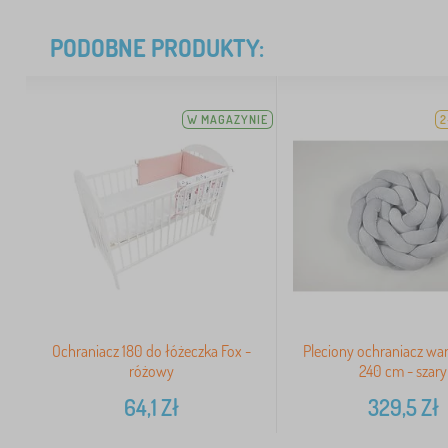
PODOBNE PRODUKTY:
W MAGAZYNIE
2
Ochraniacz 180 do łóżeczka Fox -
Pleciony ochraniacz w
różowy
240 cm - szary
64,1
Zł
329,5
Zł