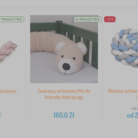
 MAGAZYNIE
W MAGAZYNIE
-12%
rkoczowy -
Zwierzęcy ochraniacz Miś do
Pleciony ochrani
łóżeczka dziecięcego
i
od 
ł
160,0
Zł
od
2