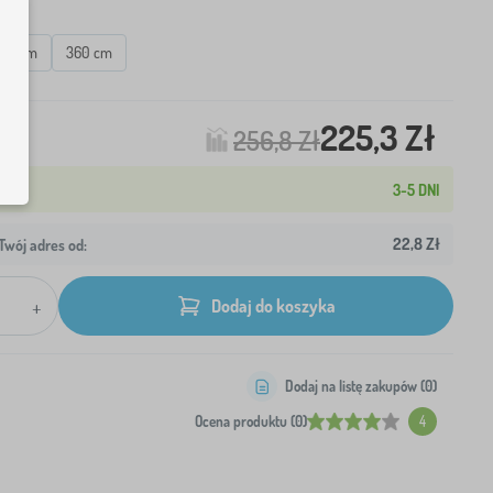
20 cm
360 cm
225,3 Zł
256,8 Zł
3-5 DNI
22,8 Zł
wój adres od:
+
Dodaj do koszyka
Dodaj na listę zakupów (
0
)
Ocena produktu (0)
4