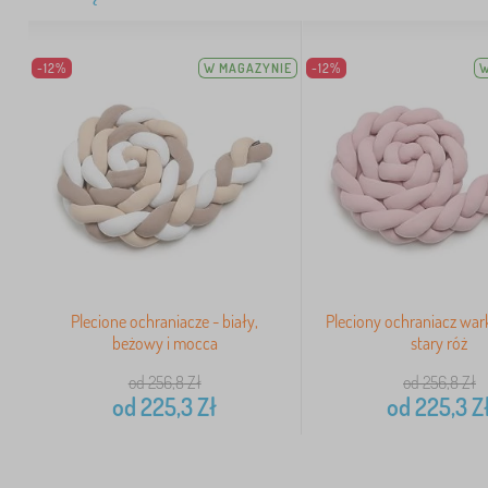
-12%
W MAGAZYNIE
-12%
W
Plecione ochraniacze - biały,
Pleciony ochraniacz wa
beżowy i mocca
stary róż
od 256,8
Zł
od 256,8
Zł
od
225,3
Zł
od
225,3
Z