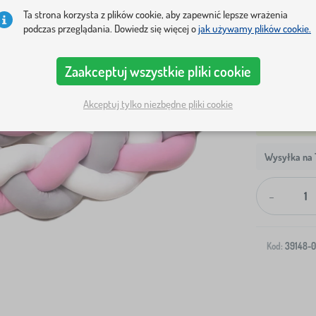
WYMIAR
Ta strona korzysta z plików cookie, aby zapewnić lepsze wrażenia
podczas przeglądania. Dowiedz się więcej o
jak używamy plików cookie.
180 cm
2
Zaakceptuj wszystkie pliki cookie
Akceptuj tylko niezbędne pliki cookie
Wysyłka na T
-
Kod:
39148-0