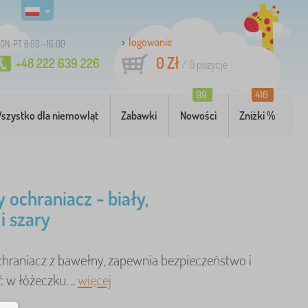
logowanie
ON-PT 8:00—16:00
0 Zł
+48 222 639 226
/
0
pozycje
99
416
szystko dla niemowląt
Zabawki
Nowości
Zniżki %
y ochraniacz - biały,
i szary
chraniacz z bawełny, zapewnia bezpieczeństwo i
 w łóżeczku. ..
więcej