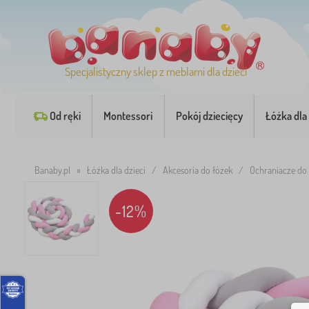
Specjalistyczny sklep z meblami dla dzieci
Od ręki
Montessori
Pokój dziecięcy
Łóżka dla 
Banaby.pl
»
Łóżka dla dzieci
/
Akcesoria do łóżek
/
Ochraniacze do
-12%