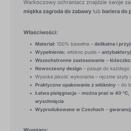
Warkoczowy ochraniacz znajdzie swoje za
miękka zagroda do zabawy
lub
bariera do 
Właściwości:
Materiał:
100% bawełna –
delikatna i prz
Wypełnienie:
włókno puste –
antybakteryj
Wszechstronne zastosowanie
–
łóżeczko
Nowoczesny design
– pasuje do każdego
Wysoka jakość wykonania – ręcznie szyty z
Praktyczne opakowanie z włókniny
– do ł
Łatwa pielęgnacja
–
można prać w 40 °C, 
wyschnięcia
Wyprodukowane w Czechach
–
gwarancja
Wymiary: