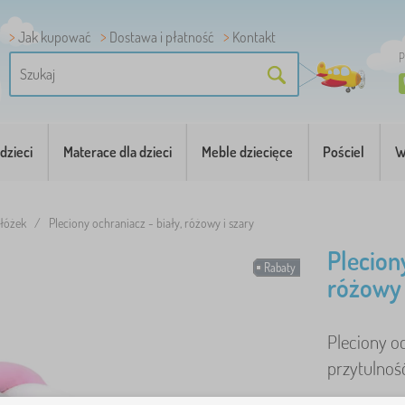
Jak kupować
Dostawa i płatność
Kontakt
P
dzieci
Materace dla dzieci
Meble dziecięce
Pościel
W
 łóżek
/
Pleciony ochraniacz - biały, różowy i szary
Plecion
Rabaty
różowy 
Pleciony o
przytulność