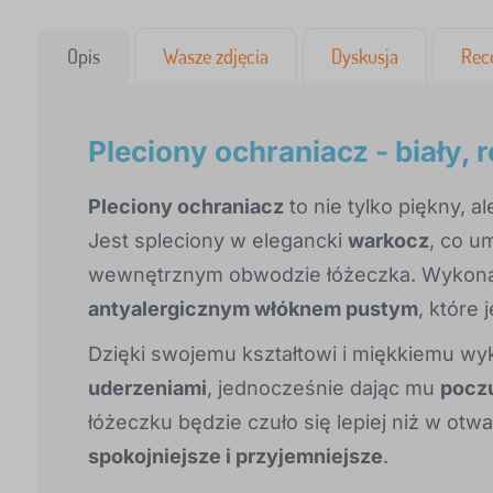
Opis
Wasze zdjęcia
Dyskusja
Rec
Pleciony ochraniacz - biały, 
Pleciony ochraniacz
to nie tylko piękny, a
Jest spleciony w elegancki
warkocz
, co u
wewnętrznym obwodzie łóżeczka. Wykona
antyalergicznym włóknem pustym
, które 
Dzięki swojemu kształtowi i miękkiemu w
uderzeniami
, jednocześnie dając mu
poczu
łóżeczku będzie czuło się lepiej niż w otwa
spokojniejsze i przyjemniejsze
.