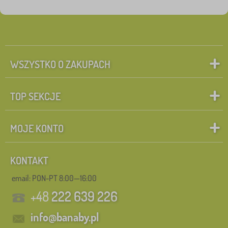
WSZYSTKO O ZAKUPACH
TOP SEKCJE
MOJE KONTO
KONTAKT
email: PON-PT 8:00—16:00
+48
222 639 226
info@banaby.pl