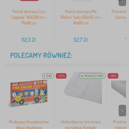
>
Pościel dziecięca Cars
Pościel dziecięca Miś
Pościel ba
"Legenda" 140x200 cm +
"Ribbon" baby 100x135 cm +
Glamour
70x90 cm
40x60 cm
7
9
112,3
Zł
52,7
Zł
7
POLECAMY RÓWNIEŻ:
2 DNI
-15%
W MAGAZYNIE
-16%
>
Mudpuppy Gra planszowa
Wodoodporny ochraniacz
Prześcier
Akcja ratunkowa
na materac Ourbaby
nieprzem