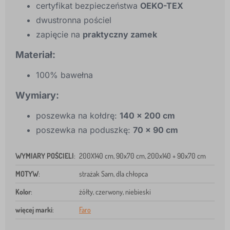
certyfikat bezpieczeństwa
OEKO-TEX
dwustronna pościel
zapięcie na
praktyczny zamek
Materiał:
100% bawełna
Wymiary:
poszewka na kołdrę:
140 x 200 cm
poszewka na poduszkę:
70 x 90 cm
WYMIARY POŚCIELI
:
200X140 cm, 90x70 cm, 200x140 + 90x70 cm
MOTYW
:
strażak Sam, dla chłopca
Kolor
:
żółty, czerwony, niebieski
więcej marki
:
Faro