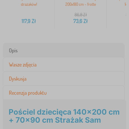
strażaków!
200x180 cm - frotte
14
86,8
Zł
1
117,9
Zł
73,6
Zł
8
Opis
Wasze zdjęcia
Dyskusja
Recenzja produktu
Pościel dziecięca 140x200 cm
+ 70x90 cm Strażak Sam