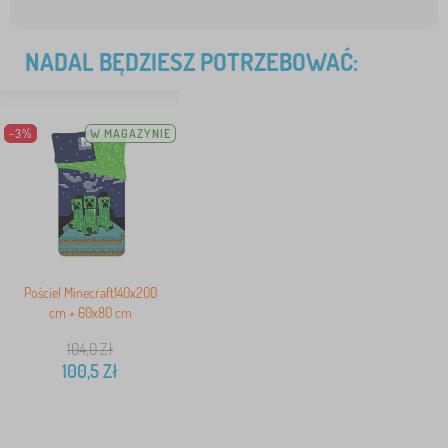
NADAL BĘDZIESZ POTRZEBOWAĆ:
-3%
W MAGAZYNIE
Pościel Minecraft140x200
cm + 60x80 cm
104,0
Zł
100,5
Zł