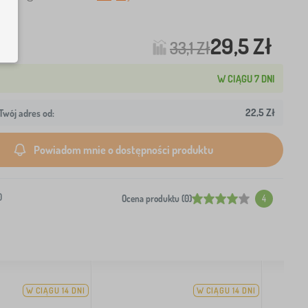
29,5 Zł
33,1 Zł
W CIĄGU 7 DNI
22,5 Zł
wój adres od:
Powiadom mnie o dostępności produktu
0
Ocena produktu (0)
4
W CIĄGU 14 DNI
W CIĄGU 14 DNI