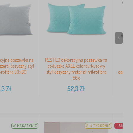
>
cyjna poszewka na
RESTILO dekoracyjna poszewka na
Dek
zara klasyczny styl
poduszkę AXEL kolor turkusowy
po
krofibra 50x60
styl klasyczny materiał mikrofibra
cappuc
50x
z
,3
Zł
52,3
Zł
W MAGAZYNIE
2-4 TYGODNIE
-16%