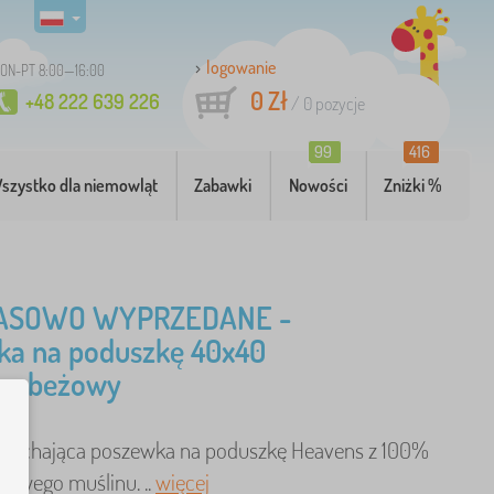
logowanie
ON-PT 8:00—16:00
0 Zł
+48 222 639 226
/
0
pozycje
99
416
szystko dla niemowląt
Zabawki
Nowości
Zniżki %
ASOWO WYPRZEDANE -
ka na poduszkę 40x40
s- beżowy
ddychająca poszewka na poduszkę Heavens z 100%
owego muślinu. ..
więcej