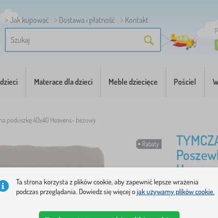
Jak kupować
Dostawa i płatność
Kontakt
P
dzieci
Materace dla dzieci
Meble dziecięce
Pościel
W
na poduszkę 40x40 Heavens- beżowy
TYMCZ
Rabaty
Poszew
Heaven
Ta strona korzysta z plików cookie, aby zapewnić lepsze wrażenia
podczas przeglądania. Dowiedz się więcej o
jak używamy plików cookie.
Miękka i o
dwuwarstw