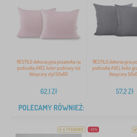
RESTILO dekoracyjna poszewka na
RESTILO dekoracyjna p
poduszkę AXEL kolor pudrowy róż
poduszkę AXEL kolor gra
klasyczny styl 50x60
klasyczny 50x
62,1
Zł
57,2
Zł
POLECAMY RÓWNIEŻ:
2-4 TYGODNIE
-12%
W