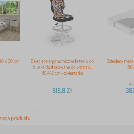
00 x 90 cm
Dziecięce ergonomiczne krzesło do
Dziecięcy mat
biurka dostosowane do wzrostu
180
119-142 cm - zwierzątka
43
815,9
Zł
39
enzja produktu