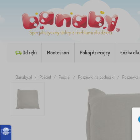
Specjalistyczny sklep z meblami dla dzieci
Od ręki
Montessori
Pokój dziecięcy
Łóżka dla 
Banaby.pl
»
Pościel
/
Pościel
/
Poszewki na poduszki
/
Poszewka 