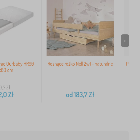
>
erac Ourbaby HR90
Rosnące łóżko Nell 2w1 - naturalne
Prześci
x80 cm
3,7
Zł
2,0
Zł
od
183,7
Zł