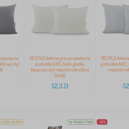
oszewka na
RESTILO dekoracyjna poszewka na
RESTILO dekora
fitowy styl
poduszkę AXEL biała gładka
poduszkę AXEL s
60
klasyczny styl materiał mikrofibra
materiał mi
50x60
52,3
Zł
52
 CIĄGU 14 DNI
W CIĄGU 7 DNI
-10%