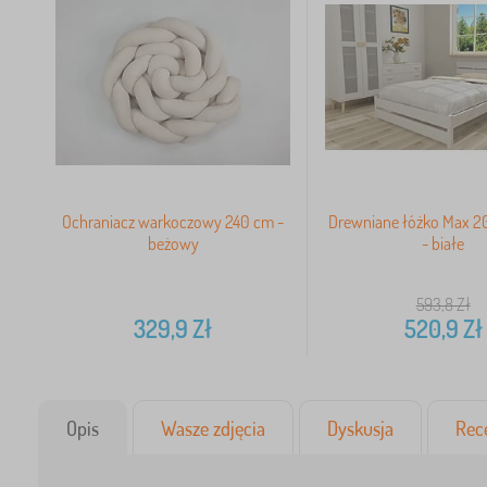
Ochraniacz warkoczowy 240 cm -
Drewniane łóżko Max 2
beżowy
- białe
593,8
Zł
329,9
Zł
520,9
Zł
Opis
Wasze zdjęcia
Dyskusja
Rec