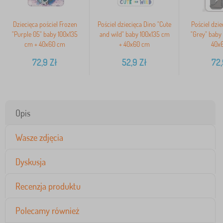
Dziecięca pościel Frozen
Pościel dziecięca Dino "Cute
Pościel dzi
"Purple 05" baby 100x135
and wild" baby 100x135 cm
"Grey" baby
cm + 40x60 cm
+ 40x60 cm
40x
72,9
Zł
52,9
Zł
72
Opis
Wasze zdjęcia
Dyskusja
Recenzja produktu
Polecamy również