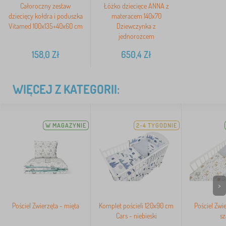
Całoroczny zestaw
Łóżko dziecięce ANNA z
dziecięcy kołdra i poduszka
materacem 140x70
Vitamed 100x135+40x60 cm
Dziewczynka z
jednorożcem
158,0
Zł
650,4
Zł
WIĘCEJ Z KATEGORII:
W MAGAZYNIE
2-4 TYGODNIE
>
Pościel Zwierzęta - mięta
Komplet pościeli 120x90 cm
Pościel Zwie
Cars - niebieski
sz