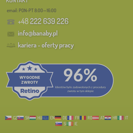
KONTAKT
email: PON-PT 8:00—16:00
+48
222 639 226
info@banaby.pl
kariera - oferty pracy
CZ
SK
HU
EN
DE
FR
RO
AT
HR
IT
SI
IE