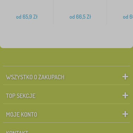
od
65,9
Zł
od
66,5
Zł
od
6
WSZYSTKO O ZAKUPACH
TOP SEKCJE
MOJE KONTO