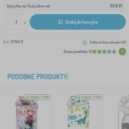
22,9 Zł
Wysyłka na Twój adres od:
-
+
Dodaj do koszyka
Kod:
37740-0
Dodaj na listę zakupów (
0
)
Ocena produktu (1)
3
PODOBNE PRODUKTY:
W CIĄGU 7 DNI
W CIĄGU 7 DNI
>