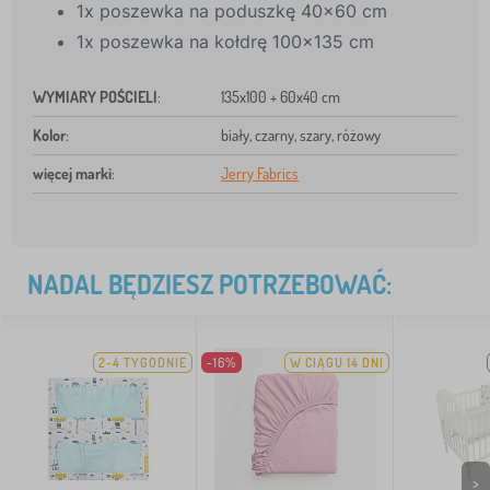
1x poszewka na poduszkę 40x60 cm
1x poszewka na kołdrę 100x135 cm
WYMIARY POŚCIELI
:
135x100 + 60x40 cm
Kolor
:
biały, czarny, szary, różowy
więcej marki
:
Jerry Fabrics
NADAL BĘDZIESZ POTRZEBOWAĆ:
2-4 TYGODNIE
-16%
W CIĄGU 14 DNI
>