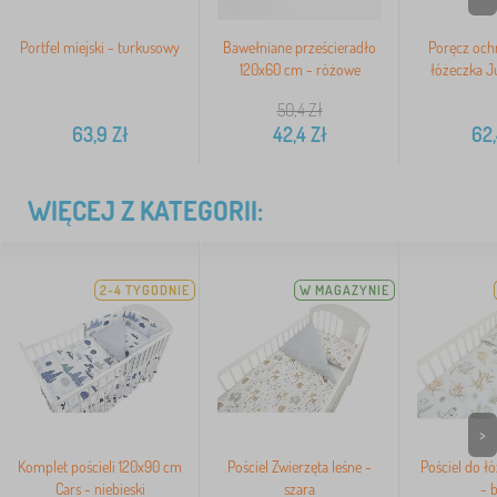
Portfel miejski - turkusowy
Bawełniane prześcieradło
Poręcz och
120x60 cm - różowe
łóżeczka Ju
50,4
Zł
63,9
Zł
42,4
Zł
62
WIĘCEJ Z KATEGORII:
2-4 TYGODNIE
W MAGAZYNIE
>
Komplet pościeli 120x90 cm
Pościel Zwierzęta leśne -
Pościel do ł
Cars - niebieski
szara
- b