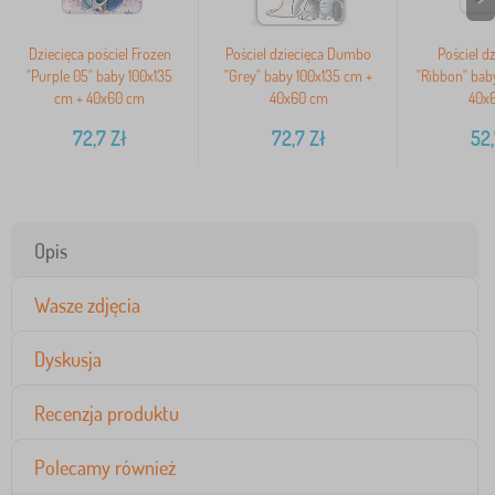
Dziecięca pościel Frozen
Pościel dziecięca Dumbo
Pościel dz
"Purple 05" baby 100x135
"Grey" baby 100x135 cm +
"Ribbon" bab
cm + 40x60 cm
40x60 cm
40x
72,7
Zł
72,7
Zł
52,
Opis
Wasze zdjęcia
Dyskusja
Recenzja produktu
Polecamy również