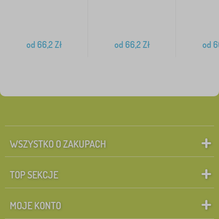
od
66,2
Zł
od
66,2
Zł
od
6
WSZYSTKO O ZAKUPACH
TOP SEKCJE
MOJE KONTO