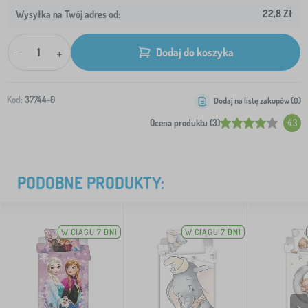
22,8 Zł
Wysyłka na Twój adres od:
-
+
Dodaj do koszyka
Kod:
37744-0
Dodaj na listę zakupów (
0
)
Ocena produktu (3)
4.3
PODOBNE PRODUKTY:
W CIĄGU 7 DNI
W CIĄGU 7 DNI
>