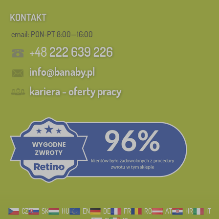
KONTAKT
email: PON-PT 8:00—16:00
+48
222 639 226
info@banaby.pl
kariera - oferty pracy
CZ
SK
HU
EN
DE
FR
RO
AT
HR
IT