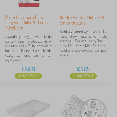
Pościel dziecięca Cars
Kołdra Vitamed 140x200
"Legenda" 140x200 cm +
cm całoroczna
70x90 cm
Kołdra Vitamed wykonana jest z
materiałów przyjaznych dla
Zawodnicy, przygotować się do
zdrowia. Posiada certyfikat i
startu – czas na odpoczynek w
atest ÖKO-TEX STANDARD 100 .
wielkim stylu! Z tą pościelą z
Kołdra produkowana jest pod
kolekcji Disney Cars każde
ścisłą...
łóżko zamienia się w tor
wyścigowy....
112,9
Zł
105,1
Zł
W MAGAZYNIE
W MAGAZYNIE