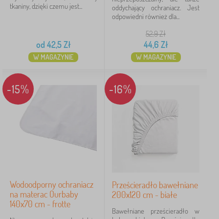
tkaniny, dzięki czemu jest...
oddychający ochraniacz. Jest
odpowiedni również dla...
52,9
Zł
od
42,5
Zł
44,6
Zł
W MAGAZYNIE
W MAGAZYNIE
-15%
-16%
Wodoodporny ochraniacz
Prześcieradło bawełniane
na materac Ourbaby
200x120 cm - białe
140x70 cm - frotte
Bawełniane prześcieradło w