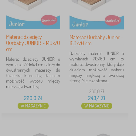
Materac dziecięcy
Materac Ourbaby Junior -
Ourbaby JUNIOR - 140x70
160x70 cm
cm
Dziecięcy materac JUNIOR o
wymiarach 70x160 cm to
Materac dziecięcy JUNIOR o
materac dwustronny, który daje
wymiarach 70x140 cm należy do
dzieciom możliwość wyboru
dwustronnych materacy do
między miększą a twardszą
łóżeczka, które dają dzieciom
stroną. Miększa strona...
możliwość wyboru między
miększą a twardszą...
260,0
Zł
220,0
Zł
243,4
Zł
W MAGAZYNIE
W MAGAZYNIE