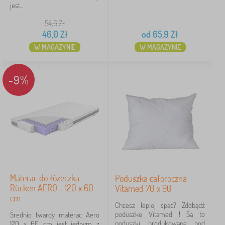
jest...
54,6
Zł
46,0
Zł
od
65,9
Zł
W MAGAZYNIE
W MAGAZYNIE
-9%
Materac do łóżeczka
Poduszka całoroczna
Rücken AERO - 120 x 60
Vitamed 70 x 90
cm
Chcesz lepiej spać? Zdobądź
poduszkę Vitamed ! Są to
Średnio twardy materac Aero
poduszki produkowane pod
120 x 60 cm jest jednym z