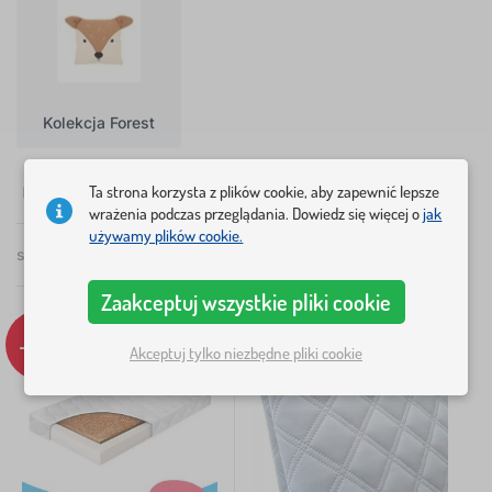
Kolekcja Forest
Ta strona korzysta z plików cookie, aby zapewnić lepsze
✓
☆
%
Filtry
w magazynie
nowość
Rabaty i promocje
Dostępno
wrażenia podczas przeglądania. Dowiedz się więcej o
jak
używamy plików cookie.
suma
440
produktów
Polecamy
×
Zaakceptuj wszystkie pliki cookie
FILTRY
-9%
-15%
Akceptuj tylko niezbędne pliki cookie
Dostępność
Cena
29 Zł
1 415 Zł