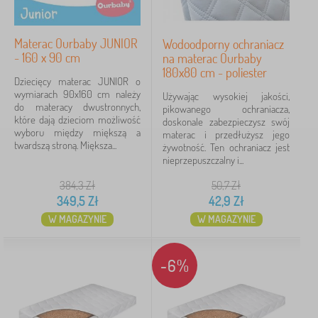
Filtracja
Materac Ourbaby JUNIOR
Wodoodporny ochraniacz
- 160 x 90 cm
na materac Ourbaby
Szukaj w filtrze
180x80 cm - poliester
Dziecięcy materac JUNIOR o
wymiarach 90x160 cm należy
Podkategorie
Używając wysokiej jakości,
do materacy dwustronnych,
pikowanego ochraniacza,
które dają dzieciom możliwość
doskonale zabezpieczysz swój
Typ oferty
wyboru między miększą a
materac i przedłużysz jego
twardszą stroną. Miększa...
żywotność. Ten ochraniacz jest
nieprzepuszczalny i...
Tagi
384,3
Zł
50,7
Zł
Bohater
349,5
Zł
42,9
Zł
W MAGAZYNIE
W MAGAZYNIE
Marki
-6%
Usuń
FILTRACJA