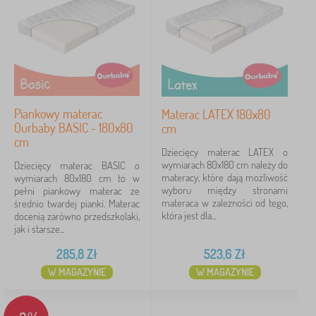
Piankowy materac
Materac LATEX 180x80
Ourbaby BASIC - 180x80
cm
cm
Dziecięcy materac LATEX o
wymiarach 80x180 cm należy do
Dziecięcy materac BASIC o
materacy, które dają możliwość
wymiarach 80x180 cm to w
wyboru między stronami
pełni piankowy materac ze
materaca w zależności od tego,
średnio twardej pianki. Materac
która jest dla...
docenią zarówno przedszkolaki,
jak i starsze...
285,8
Zł
523,6
Zł
W MAGAZYNIE
W MAGAZYNIE