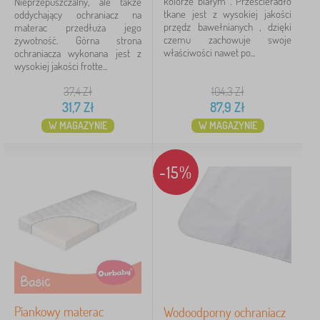
kolorze białym . Prześcieradło
Nieprzepuszczalny, ale także
tkane jest z wysokiej jakości
oddychający ochraniacz na
przędz bawełnianych , dzięki
materac przedłuża jego
czemu zachowuje swoje
żywotność. Górna strona
właściwości nawet po...
ochraniacza wykonana jest z
wysokiej jakości frotte...
37,4
Zł
104,3
Zł
31,7
Zł
87,9
Zł
W MAGAZYNIE
W MAGAZYNIE
-15%
Piankowy materac
Wodoodporny ochraniacz