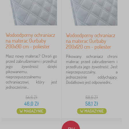
Wodoodporny ochraniacz
Wodoodporny ochraniacz
na materac Ourbaby
na materac Ourbaby
200x90 cm - poliester
200x120 cm - poliester
Masz nowy materac? Chroń go
Pikowany ochraniacz chroni
przed zabrudzeniami i przedłuż
materac przed zabrudzeniem i
jego żywotność dzięki
przedłuża jego żywotność. Jest
pikowanemu,
nieprzepuszczalny, a
nieprzepuszczalnemu
jednocześnie oddychający.
ochraniaczowi, który jest
Dodatkowo jest odpowiedni...
jednocześnie...
54,6
Zł
68,6
Zł
46,0
Zł
58,1
Zł
W MAGAZYNIE
W MAGAZYNIE