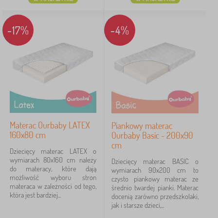
-17%
-4%
Materac Ourbaby LATEX
Piankowy materac
160x80 cm
Ourbaby Basic - 200x90
cm
Dziecięcy materac LATEX o
wymiarach 80x160 cm należy
Dziecięcy materac BASIC o
do materacy, które dają
wymiarach 90x200 cm to
możliwość wyboru stron
czysto piankowy materac ze
materaca w zależności od tego,
średnio twardej pianki. Materac
która jest bardziej...
docenią zarówno przedszkolaki,
jak i starsze dzieci,...