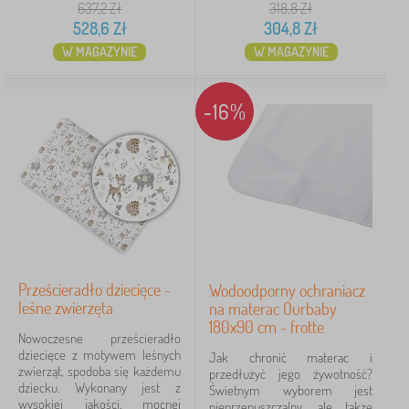
637,2
Zł
318,8
Zł
528,6
Zł
304,8
Zł
W MAGAZYNIE
W MAGAZYNIE
-16%
Prześcieradło dziecięce -
Wodoodporny ochraniacz
leśne zwierzęta
na materac Ourbaby
180x90 cm - frotte
Nowoczesne prześcieradło
dziecięce z motywem leśnych
Jak chronić materac i
zwierząt, spodoba się każdemu
przedłużyć jego żywotność?
dziecku. Wykonany jest z
Świetnym wyborem jest
wysokiej jakości, mocnej
nieprzepuszczalny, ale także