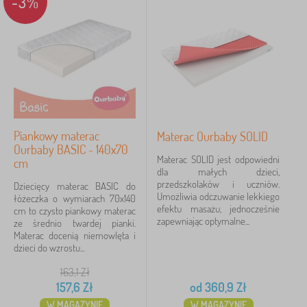
-3%
Piankowy materac
Materac Ourbaby SOLID
Ourbaby BASIC - 140x70
Materac SOLID jest odpowiedni
cm
dla małych dzieci,
przedszkolaków i uczniów.
Dziecięcy materac BASIC do
Umożliwia odczuwanie lekkiego
łóżeczka o wymiarach 70x140
efektu masażu, jednocześnie
cm to czysto piankowy materac
zapewniając optymalne...
ze średnio twardej pianki.
Materac docenią niemowlęta i
dzieci do wzrostu...
163,1
Zł
157,6
Zł
od
360,9
Zł
W MAGAZYNIE
W MAGAZYNIE