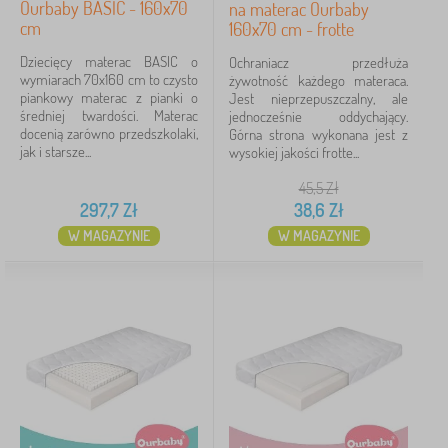
Ourbaby BASIC - 160x70
na materac Ourbaby
cm
160x70 cm - frotte
Dziecięcy materac BASIC o
Ochraniacz przedłuża
wymiarach 70x160 cm to czysto
żywotność każdego materaca.
piankowy materac z pianki o
Jest nieprzepuszczalny, ale
średniej twardości. Materac
jednocześnie oddychający.
docenią zarówno przedszkolaki,
Górna strona wykonana jest z
jak i starsze...
wysokiej jakości frotte...
45,5
Zł
297,7
Zł
38,6
Zł
W MAGAZYNIE
W MAGAZYNIE