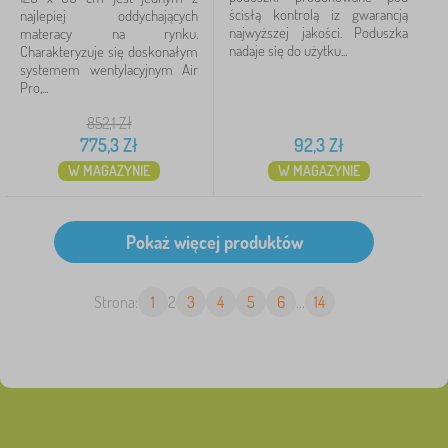
ścisłą kontrolą iz gwarancją
najlepiej oddychających
najwyższej jakości. Poduszka
materacy na rynku.
nadaje się do użytku...
Charakteryzuje się doskonałym
systemem wentylacyjnym Air
Pro,...
852,1
Zł
775,3
Zł
92,3
Zł
W MAGAZYNIE
W MAGAZYNIE
Strona:
1
2
3
4
5
6
...
14