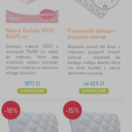
Materac Ourbaby VISCO
Prześcieradło dziecięce -
160x70 cm
przyjaciele zwierząt
Dziecięcy materac VISCO o
Wspaniała pościel dla dzieci z
wymiarach 70x160 cm należy
motywem przyjaciół leśnych
do materacy, które dają
zwierząt , wspaniała dla
możliwość wyboru pomiędzy
każdego małego dziecka, które
stronami materaca w zależności
ma bliski kontakt z naturą.
od tego, która jest...
Wykonane z wysokiej...
367,1
Zł
od
42,5
Zł
W MAGAZYNIE
W MAGAZYNIE
-16%
-15%