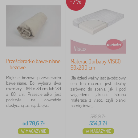
-7%
Prześcieradło bawełniane
Materac Ourbaby VISCO
- beżowe
90x200 cm
Miękkie beżowe prześcieradło
Dla dzieci ważny jest jakościowy
bawełniane. Do wyboru dwa
sen, ten materac jest idealny
rozmiary - 160 x 80 cm lub 180
zarówno do spania, jak i pod
x 80 cm. Prześcieradło jest
względem jakości. Strona
podszyte na obwodzie
materaca z visco, czyli pianki
elastyczną taśmą, dzięki...
pamięciowej,...
595,9
Zł
od
70,6
Zł
554,3
Zł
W MAGAZYNIE
W MAGAZYNIE