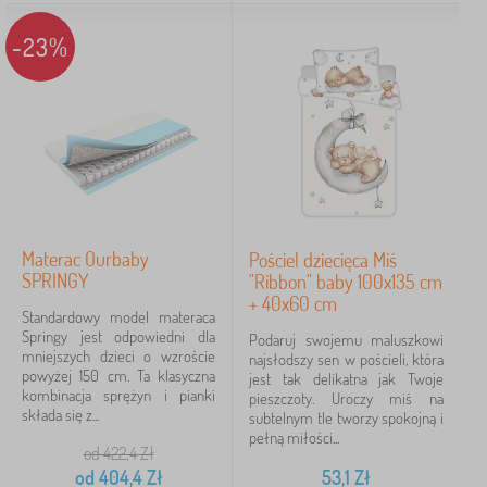
-23%
Materac Ourbaby
Pościel dziecięca Miś
SPRINGY
"Ribbon" baby 100x135 cm
+ 40x60 cm
Standardowy model materaca
Springy jest odpowiedni dla
Podaruj swojemu maluszkowi
mniejszych dzieci o wzroście
najsłodszy sen w pościeli, która
powyżej 150 cm. Ta klasyczna
jest tak delikatna jak Twoje
kombinacja sprężyn i pianki
pieszczoty. Uroczy miś na
składa się z...
subtelnym tle tworzy spokojną i
pełną miłości...
od 422,4
Zł
od
404,4
Zł
53,1
Zł