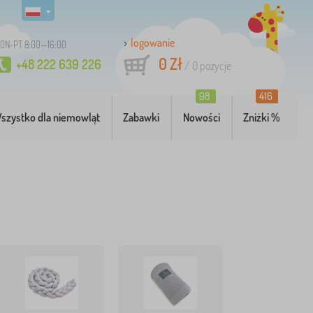
logowanie
ON-PT 8:00—16:00
0 Zł
+48 222 639 226
/
0
pozycje
98
416
szystko dla niemowląt
Zabawki
Nowości
Zniżki %