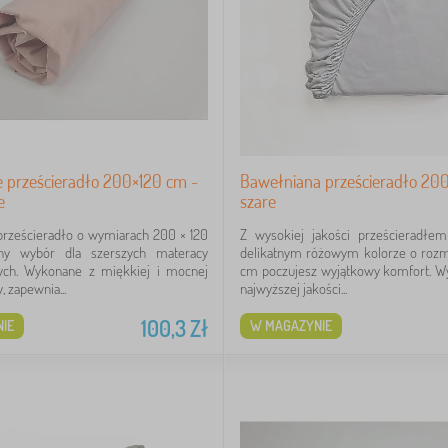
 prześcieradło 200×120 cm -
Bawełniana prześcieradło 20
e
szare
prześcieradło o wymiarach 200 × 120
Z wysokiej jakości prześcieradł
ny wybór dla szerszych materacy
delikatnym różowym kolorze o roz
ch. Wykonane z miękkiej i mocnej
cm poczujesz wyjątkowy komfort. Wy
 zapewnia...
najwyższej jakości...
100,3
Zł
IE
W MAGAZYNIE