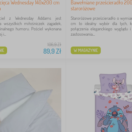
iecięca Wednesday 140x200 cm
Bawełniane prześcieradło 20
m
staroróżowe
ściel z Wednesday Addams jest
Staroróżowe prześcieradło o wymia
a wszystkich miłośniczek zagadek,
cm to idealny wybór dla tych, k
ginalnego humoru. Pościel wykonana
połączenia eleganckiego wyglądu i
 i...
zastosowania....
106,9
Zł
89,9
Zł
IE
W MAGAZYNIE