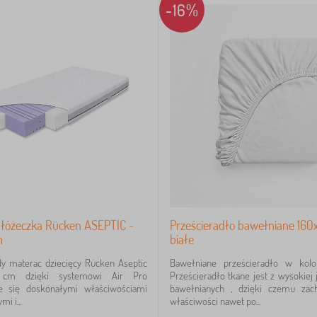
-16%
 łóżeczka Rücken ASEPTIC -
Prześcieradło bawełniane 160
m
białe
dy materac dziecięcy Rücken Aseptic
Bawełniane prześcieradło w kolo
cm dzięki systemowi Air Pro
Prześcieradło tkane jest z wysokiej 
je się doskonałymi właściwościami
bawełnianych , dzięki czemu zac
i i...
właściwości nawet po...