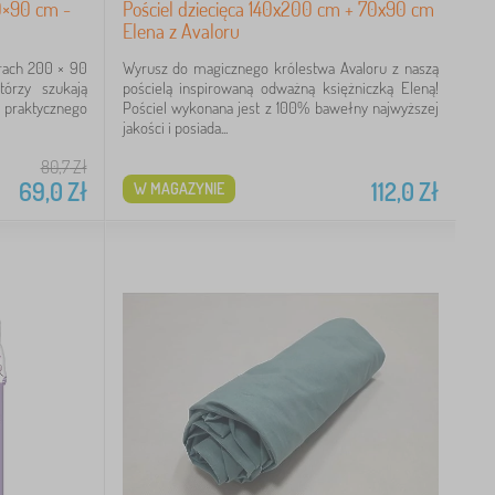
0×90 cm -
Pościel dziecięca 140x200 cm + 70x90 cm
Elena z Avaloru
rach 200 × 90
Wyrusz do magicznego królestwa Avaloru z naszą
tórzy szukają
pościelą inspirowaną odważną księżniczką Eleną!
 praktycznego
Pościel wykonana jest z 100% bawełny najwyższej
jakości i posiada...
80,7
Zł
69,0
Zł
112,0
Zł
W MAGAZYNIE