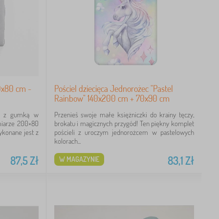
0x80 cm -
Pościel dziecięca Jednorożec "Pastel
Rainbow" 140x200 cm + 70x90 cm
em z gumką w
Przenieś swoje małe księżniczki do krainy tęczy,
miarze 200×80
brokatu i magicznych przygód! Ten piękny komplet
konane jest z
pościeli z uroczym jednorożcem w pastelowych
kolorach...
87,5
Zł
83,1
Zł
W MAGAZYNIE