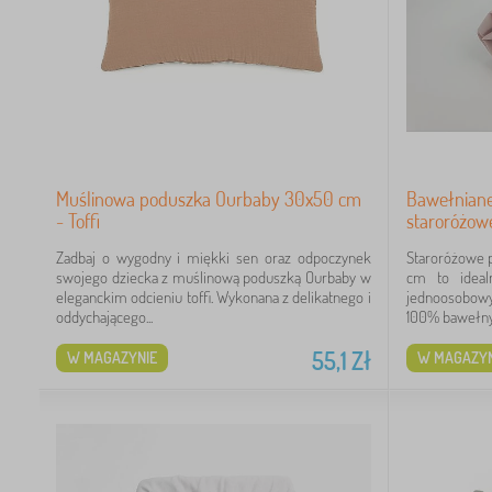
Muślinowa poduszka Ourbaby 30x50 cm
Bawełniane
- Toffi
staroróżow
Zadbaj o wygodny i miękki sen oraz odpoczynek
Staroróżowe 
swojego dziecka z muślinową poduszką Ourbaby w
cm to ideal
eleganckim odcieniu toffi. Wykonana z delikatnego i
jednoosobowy
oddychającego...
100% bawełny,
55,1
Zł
W MAGAZYNIE
W MAGAZYN