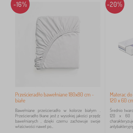
-16%
-20%
Prześcieradło bawełniane 180x80 cm -
Materac do
białe
120 x 60 c
Bawełniane prześcieradło w kolorze białym .
Średnio twar
Prześcieradło tkane jest z wysokiej jakości przędz
120 x 60 
bawełnianych , dzięki czemu zachowuje swoje
charakteryzu
właściwości nawet po...
antybakteryjnym