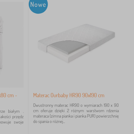
Nowe
x80 cm -
Materac Ourbaby HR90 90x190 cm
Dwustronny materac HR90 o wymiarach 190 x 90
cm oferuje dzięki 2 różnym warstwom rdzenia
rze białym .
materaca (zimna pianka i pianka PUR) powierzchnię
jakości przędz
do spania o różnej...
howuje swoje