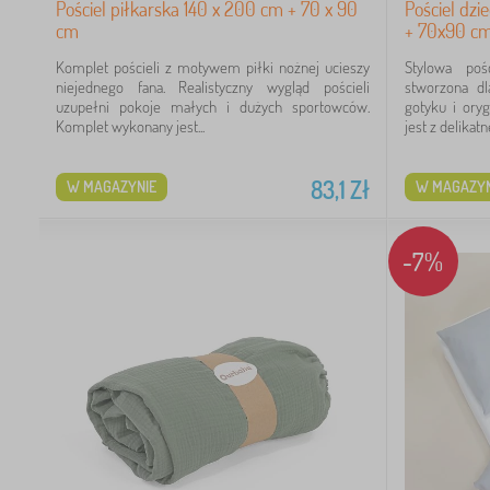
Pościel piłkarska 140 x 200 cm + 70 x 90
Pościel dz
cm
+ 70x90 c
Komplet pościeli z motywem piłki nożnej ucieszy
Stylowa po
niejednego fana. Realistyczny wygląd pościeli
stworzona dl
uzupełni pokoje małych i dużych sportowców.
gotyku i ory
Komplet wykonany jest...
jest z delikatnej
83,1
Zł
W MAGAZYNIE
W MAGAZYN
-7%