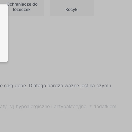
Ochraniacze do
łóżeczek
Kocyki
ie całą dobę. Dlatego bardzo ważne jest na czym i
aty, są hypoalergiczne i antybakteryjne, z dodatkiem
e wzory. Oferta pościeli obejmuje komplety z rożkami,