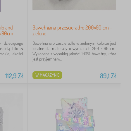
ilo and
Bawełniana prześcieradło 200×90 cm –
70x90cm
zielone
 dziecięcego
Bawełniana prześcieradło w zielonym kolorze jest
ścielą Lilo &
idealne dla materacy o wymiarach 200 × 90 cm.
sokiej jakości
Wykonane z wysokiej jakości 100% bawełny, która
jest przyjemna w...
112,9
Zł
89,1
Zł
W MAGAZYNIE