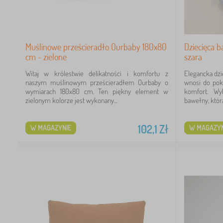
Muślinowe prześcieradło Ourbaby 180x80
Dziecięca b
cm - zielone
szara
Witaj w królestwie delikatności i komfortu z
Elegancka dzi
naszym muślinowym prześcieradłem Ourbaby o
wnosi do poko
wymiarach 180x80 cm. Ten piękny element w
komfort. Wy
zielonym kolorze jest wykonany...
bawełny, która.
102,1
Zł
W MAGAZYNIE
W MAGAZYN