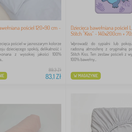
awełniana pościel 120×90 cm -
Dziecięca bawełniana pościel L
Stitch "Kiss" - 140x200cm + 
ecięca pościel w jasnoszarym kolorze
Wprowadź do sypialni lub pokoju
ju dziecięcego spokój, delikatność i
radosną atmosferę z oryginalną po
konana z wysokiej jakości 100%
Stitch Kiss. Ten zestaw pościeli z wy
..
100% bawełny...
89,3
Zł
83,1
Zł
IE
W MAGAZYNIE