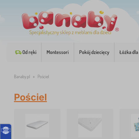
Specjalistyczny sklep z meblami dla dzieci
Od ręki
Montessori
Pokój dziecięcy
Łóżka dla 
Banaby.pl
»
Pościel
Pościel