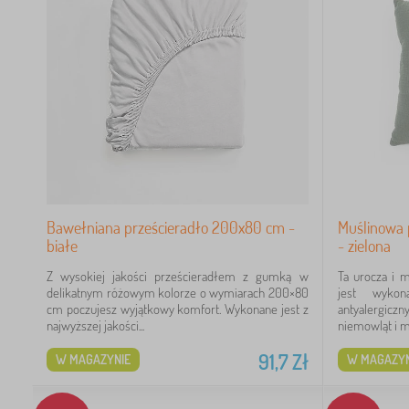
Bawełniana prześcieradło 200x80 cm -
Muślinowa
białe
- zielona
Z wysokiej jakości prześcieradłem z gumką w
Ta urocza i 
delikatnym różowym kolorze o wymiarach 200×80
jest wyk
cm poczujesz wyjątkowy komfort. Wykonane jest z
antyalergicz
najwyższej jakości...
niemowląt i ma
91,7
Zł
W MAGAZYNIE
W MAGAZYN