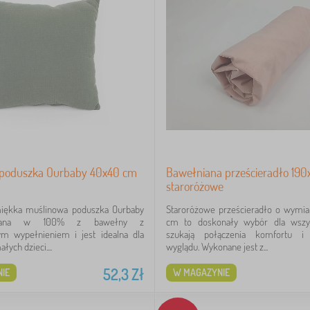
 poduszka Ourbaby 40x40 cm
Bawełniana prześcieradło 190
staroróżowe
miękka muślinowa poduszka Ourbaby
Staroróżowe prześcieradło o wymia
onana w 100% z bawełny z
cm to doskonały wybór dla wszys
nym wypełnieniem i jest idealna dla
szukają połączenia komfortu i 
łych dzieci....
wyglądu. Wykonane jest z...
52,3
Zł
IE
W MAGAZYNIE