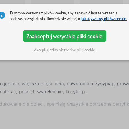
ościel
Kołdry i poduszki
Poduszki
Ta strona korzysta z plików cookie, aby zapewnić lepsze wrażenia
podczas przeglądania. Dowiedz się więcej o
jak używamy plików cookie.
Zaakceptuj wszystkie pliki cookie
Akceptuj tylko niezbędne pliki cookie
 to jeszcze większa część dnia, noworodki przysypiają praw
aterac, pościel, wypełnienie, kocyk itp.
dukowane dla dzieci, spełniają wszystkie potrzebne certyfik
nie i frotte, jednokolorowych lub w barwne i licencjonowan