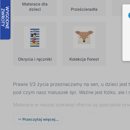
Materace dla
dzieci
Prześcieradła
P
Okrycia i ręczniki
Kolekcja Forest
Prawie 1/3 życia przeznaczamy na sen, u dzieci jest
pod czym nasz maluszek śpi. Ważne jest łóżko, ale i m
Materace w naszej szerokiej ofercie są specialnie pro
naturalnych materiałów jak gryka, kokos.
Przeczytaj więcej...
Dalej oferujemy szeroki wybór prześcieradeł, w baweł