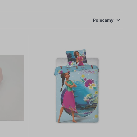
cm + poduszka 40x60cm , lub 135x100cm + poduszka
Polecamy
 markach producentskich.