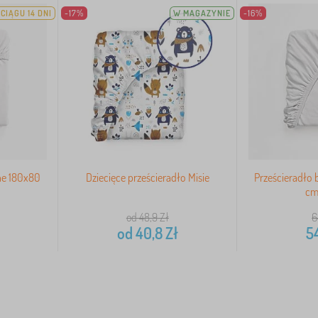
CIĄGU 14 DNI
-17%
W MAGAZYNIE
-16%
ne 180x80
Dziecięce prześcieradło Misie
Prześcieradło
cm 
od 48,9
Zł
6
od
40,8
Zł
5