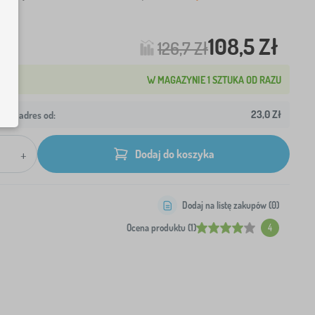
108,5 Zł
126,7 Zł
W MAGAZYNIE 1 SZTUKA OD RAZU
23,0 Zł
wój adres od:
+
Dodaj do koszyka
Dodaj na listę zakupów (
0
)
Ocena produktu (1)
4