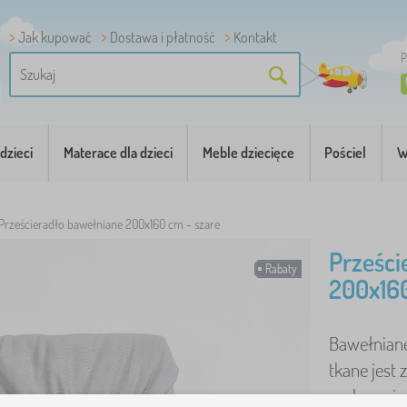
Jak kupować
Dostawa i płatność
Kontakt
P
dzieci
Materace dla dzieci
Meble dziecięce
Pościel
W
Prześcieradło bawełniane 200x160 cm - szare
Prześci
Rabaty
200x160
Bawełniane
tkane jest 
zachowuje 