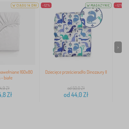
W CIĄGU 14 DNI
-12%
W MAGAZYNIE
-12%
>
 bawełniane 160x80
Dziecięce prześcieradło Dinozaury II
Ba
- białe
4,9
Zł
od 50,0
Zł
4,8
Zł
od
44,0
Zł