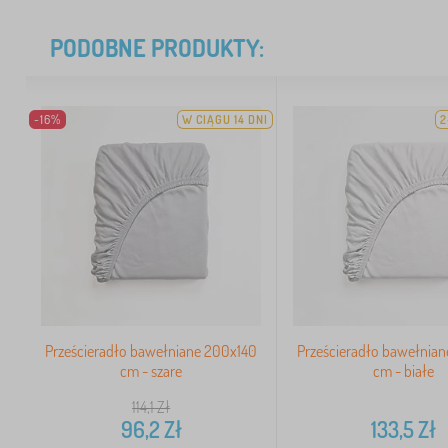
PODOBNE PRODUKTY:
-16%
W CIĄGU 14 DNI
2
Prześcieradło bawełniane 200x140
Prześcieradło bawełnia
cm - szare
cm - białe
114,1
Zł
96,2
Zł
133,5
Zł