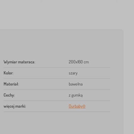
Wymiar materaca
:
200x160 cm
Kolor
:
szary
Materiał
:
bawełna
Cechy
:
z gumką
więcej marki
:
Ourbaby®