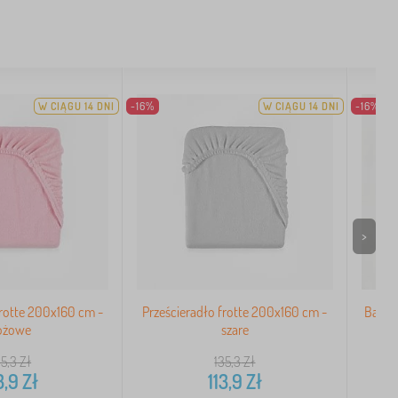
W CIĄGU 14 DNI
-16%
W CIĄGU 14 DNI
-16%
>
frotte 200x160 cm -
Prześcieradło frotte 200x160 cm -
Baweł
óżowe
szare
35,3
Zł
135,3
Zł
3,9
Zł
113,9
Zł