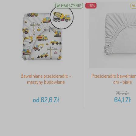
W MAGAZYNIE
-16%
W 
Bawełniane prześcieradło -
Prześcieradło bawełnia
maszyny budowlane
cm - białe
76,3
Zł
od
62,6
Zł
64,1
Zł