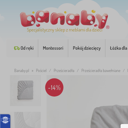
Specjalistyczny sklep z meblami dla dzieci
Od ręki
Montessori
Pokój dziecięcy
Łóżka dla 
Banaby.pl
»
Pościel
/
Prześcieradła
/
Prześcieradła bawełniane
/
-14%