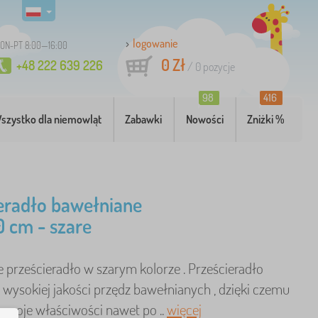
logowanie
ON-PT 8:00—16:00
0 Zł
+48 222 639 226
/
0
pozycje
98
416
szystko dla niemowląt
Zabawki
Nowości
Zniżki %
eradło bawełniane
 cm - szare
 prześcieradło w szarym kolorze . Prześcieradło
z wysokiej jakości przędz bawełnianych , dzięki czemu
swoje właściwości nawet po ..
więcej