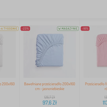
-4 TYGODNIE
-23%
W MAGAZYNIE
-16%
ne 200x160
Bawełniane prześcieradło 200x160
Prześcieradło 
cm - jasnoniebieskie
r
126,7
Zł
1
97,6
Zł
11