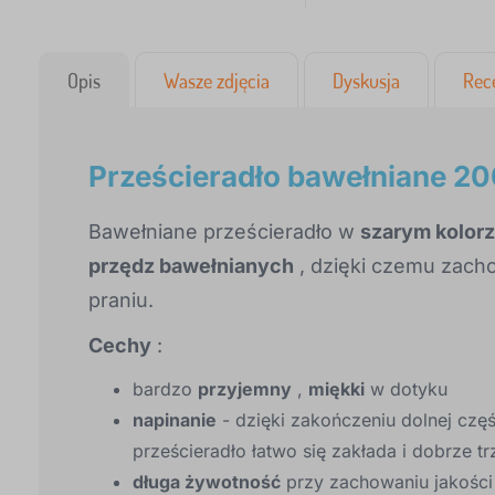
Opis
Wasze zdjęcia
Dyskusja
Rec
Prześcieradło bawełniane 20
Bawełniane prześcieradło w
szarym kolor
przędz bawełnianych
, dzięki czemu zach
praniu.
Cechy
:
bardzo
przyjemny
,
miękki
w dotyku
napinanie
- dzięki zakończeniu dolnej częś
prześcieradło łatwo się zakłada i dobrze 
długa żywotność
przy zachowaniu jakości 