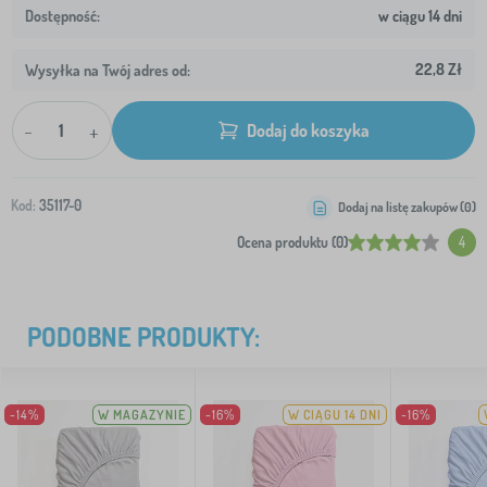
w ciągu 14 dni
22,8 Zł
Wysyłka na Twój adres od:
-
+
Dodaj do koszyka
Kod:
35117-0
Dodaj na listę zakupów (
0
)
Ocena produktu (0)
4
PODOBNE PRODUKTY:
-14%
W MAGAZYNIE
-16%
W CIĄGU 14 DNI
-16%