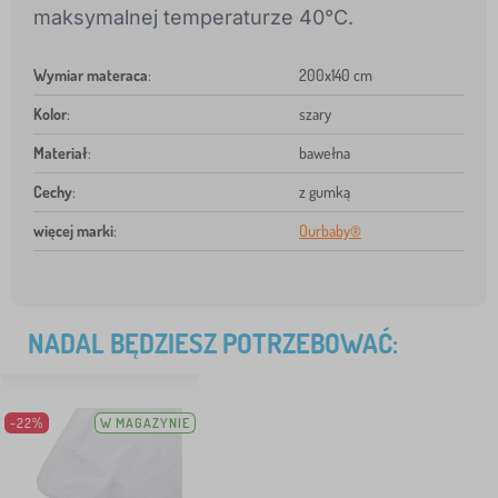
maksymalnej temperaturze 40°C.
Wymiar materaca
:
200x140 cm
Kolor
:
szary
Materiał
:
bawełna
Cechy
:
z gumką
więcej marki
:
Ourbaby®
NADAL BĘDZIESZ POTRZEBOWAĆ:
-22%
W MAGAZYNIE