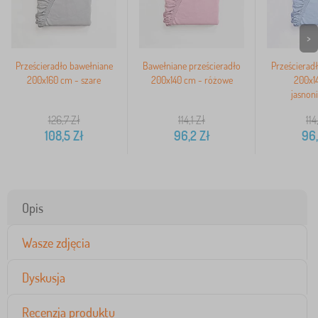
>
Prześcieradło bawełniane
Bawełniane prześcieradło
Prześcierad
200x160 cm - szare
200x140 cm - różowe
200x1
jasnoni
126,7
Zł
114,1
Zł
114
108,5
Zł
96,2
Zł
96
Opis
Wasze zdjęcia
Dyskusja
Recenzja produktu