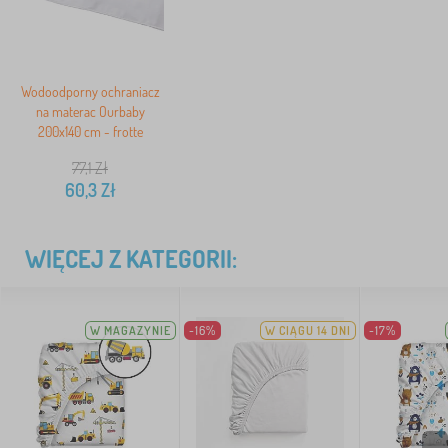
Wodoodporny ochraniacz
na materac Ourbaby
200x140 cm - frotte
77,1
Zł
60,3
Zł
WIĘCEJ Z KATEGORII:
W MAGAZYNIE
-16%
W CIĄGU 14 DNI
-17%