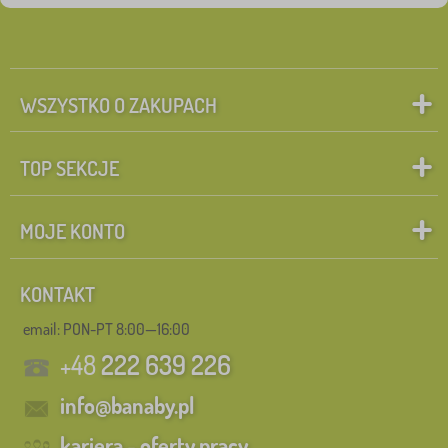
WSZYSTKO O ZAKUPACH
TOP SEKCJE
MOJE KONTO
KONTAKT
email: PON-PT 8:00—16:00
+48
222 639 226
info@banaby.pl
kariera - oferty pracy