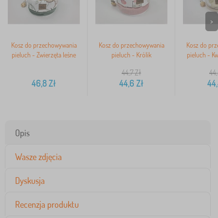
>
Kosz do przechowywania
Kosz do przechowywania
Kosz do pr
pieluch - Zwierzęta leśne
pieluch - Królik
pieluch - K
44,7
Zł
44,
46,8
Zł
44,6
Zł
44,
Opis
Wasze zdjęcia
Dyskusja
Recenzja produktu