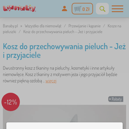
0 Zł
Banaby.pl
»
Wszystko dla niemowląt
/
Przewijanie i kąpanie
/
Kosze na
pieluszki
/
Kosz do przechowywania pieluch - Jeż i przyjaciele
Kosz do przechowywania pieluch - Jeż
i przyjaciele
Dwustronny kosz z tkaniny na pieluchy, kosmetyki i inne artykuły
niemowlęce. Kosz z tkaniny z motywem jeża i jego przyjaciół będzie
również piękną ozdobą ..
więcej
Rabaty
-12%