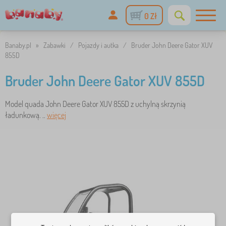
0 Zł
Banaby.pl
»
Zabawki
/
Pojazdy i autka
/
Bruder John Deere Gator XUV
855D
Bruder John Deere Gator XUV 855D
Model quada John Deere Gator XUV 855D z uchylną skrzynią
ładunkową. ..
więcej