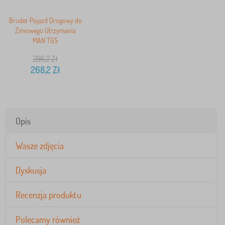
Bruder Pojazd Drogowy do
Zimowego Utrzymania
MAN TGS
296,2
Zł
268,2
Zł
Opis
Wasze zdjęcia
Dyskusja
Recenzja produktu
Polecamy również