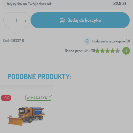
22,8 Zł
Wysyłka na Twój adres od:
-
+
Dodaj do koszyka
Kod:
39337-0
Dodaj na listę zakupów (
0
)
Ocena produktu (0)
4
PODOBNE PRODUKTY:
-9%
W MAGAZYNIE