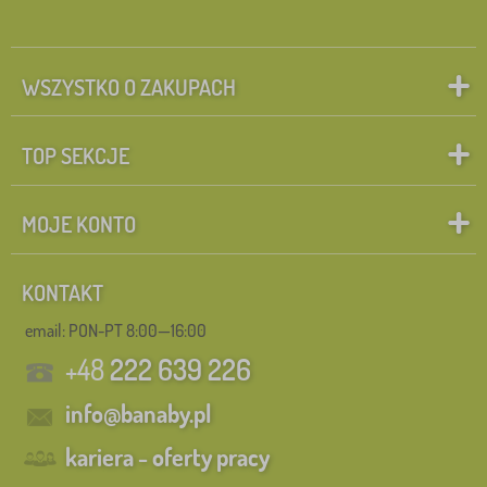
WSZYSTKO O ZAKUPACH
TOP SEKCJE
MOJE KONTO
KONTAKT
email: PON-PT 8:00—16:00
+48
222 639 226
info@banaby.pl
kariera - oferty pracy