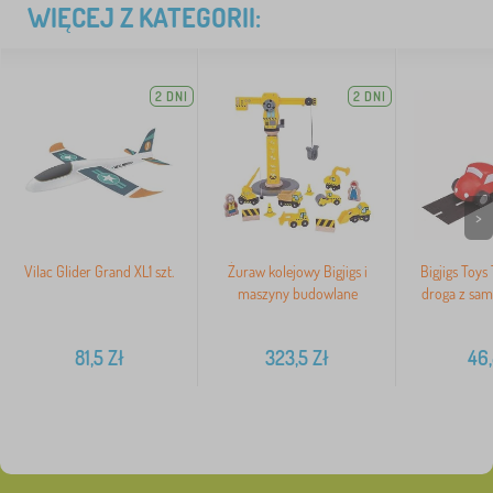
WIĘCEJ Z KATEGORII:
2 DNI
2 DNI
>
Vilac Glider Grand XL1 szt.
Żuraw kolejowy Bigjigs i
Bigjigs Toys
maszyny budowlane
droga z sa
81,5
Zł
323,5
Zł
46