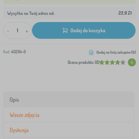
22,9 Zł
Wysyłka na Twój adres od:
-
+
Dodaj do koszyka
Kod:
40204-0
Dodaj na listę zakupów (
0
)
Ocena produktu (0)
4
Opis
Wasze zdjęcia
Dyskusja