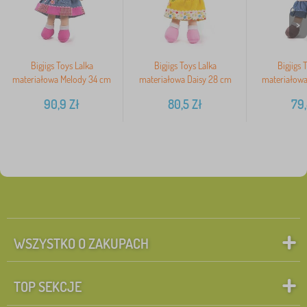
>
Bigjigs Toys Lalka
Bigjigs Toys Lalka
Bigjigs 
materiałowa Melody 34 cm
materiałowa Daisy 28 cm
materiałowa
90,9
Zł
80,5
Zł
79
WSZYSTKO O ZAKUPACH
TOP SEKCJE