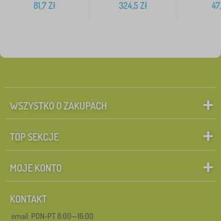
81,7
Zł
324,5
Zł
47,
WSZYSTKO O ZAKUPACH
TOP SEKCJE
MOJE KONTO
KONTAKT
email: PON-PT 8:00—16:00