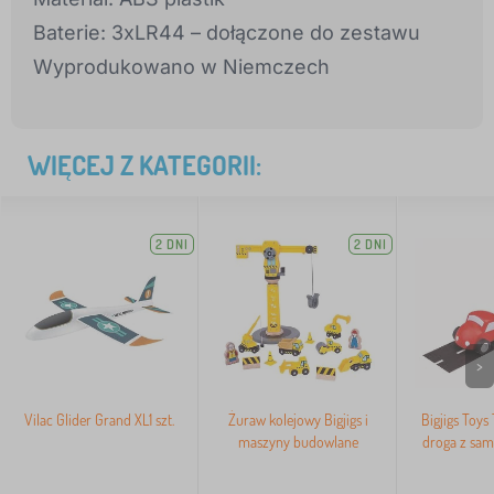
Baterie: 3xLR44 – dołączone do zestawu
Wyprodukowano w Niemczech
WIĘCEJ Z KATEGORII:
2 DNI
2 DNI
>
Vilac Glider Grand XL1 szt.
Żuraw kolejowy Bigjigs i
Bigjigs Toys
maszyny budowlane
droga z sa