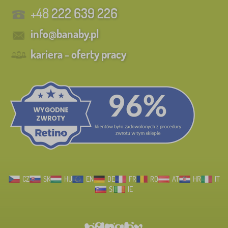
+48
222 639 226
info@banaby.pl
kariera - oferty pracy
CZ
SK
HU
EN
DE
FR
RO
AT
HR
IT
SI
IE