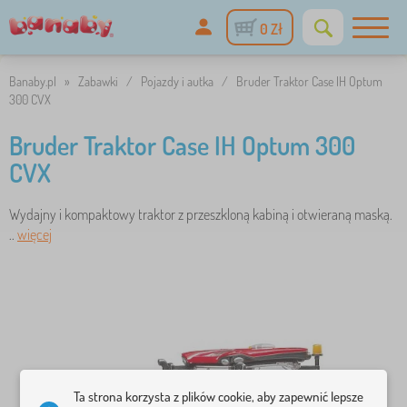
0 Zł
Banaby.pl
»
Zabawki
/
Pojazdy i autka
/
Bruder Traktor Case IH Optum
300 CVX
Bruder Traktor Case IH Optum 300
CVX
Wydajny i kompaktowy traktor z przeszkloną kabiną i otwieraną maską.
..
więcej
Ta strona korzysta z plików cookie, aby zapewnić lepsze