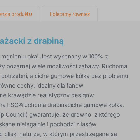
enzja produktu
Polecamy również
ażacki z drabiną
w mgnieniu oka! Jest wykonany w 100% z
ży pożarnej wiele możliwości zabawy. Ruchoma
ą potrzebni, a ciche gumowe kółka bez problemu
Główne cechy: idealny dla fanów
e krawędzie realistyczny designw
wna FSC®ruchoma drabinaciche gumowe kółka.
ip Council) gwarantuje, że drewno, z którego
skane nielegalnie i pochodzi z lasów
bliski naturze, w którym przestrzegane są