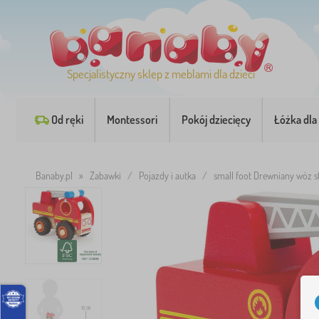
Specjalistyczny sklep z meblami dla dzieci
Od ręki
Montessori
Pokój dziecięcy
Łóżka dla 
Banaby.pl
»
Zabawki
/
Pojazdy i autka
/
small foot Drewniany wóz st