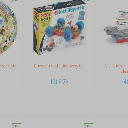
uzzle Koło
Quercetti Isotta Discovery Car
Vilac Drewnia
akc
191,2
Zł
41
2 DNI
2 DNI