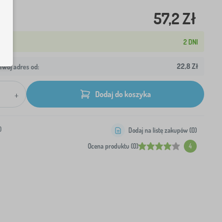
57,2 Zł
2 DNI
22,8 Zł
wój adres od:
+
Dodaj do koszyka
0
Dodaj na listę zakupów (
0
)
Ocena produktu (0)
4