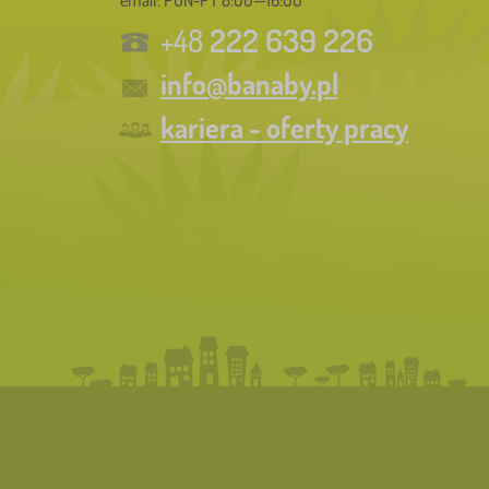
222 639 226
+48
info@banaby.pl
kariera - oferty pracy