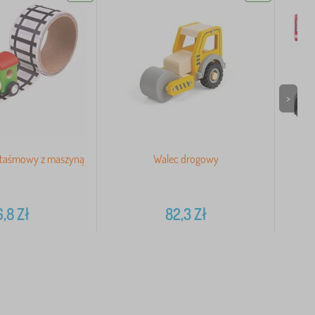
>
r taśmowy z maszyną
Walec drogowy
6,8
Zł
82,3
Zł