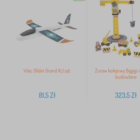
Vilac Glider Grand XL1 szt.
Żuraw kolejowy Bigjigs 
budowlane
81,5
Zł
323,5
Zł