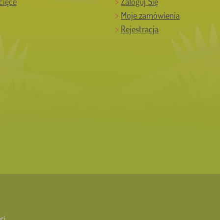
cięce
Zaloguj Się
Moje zamówienia
Rejestracja
ci