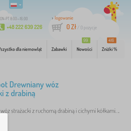
logowanie
ON-PT 8:00—16:00
0 Zł
+48 222 639 226
/
0
pozycje
99
416
szystko dla niemowląt
Zabawki
Nowości
Zniżki %
oot Drewniany wóz
ki z drabiną
wóz strażacki z ruchomą drabiną i cichymi kółkami. ..