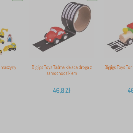
i maszyny
Bigjigs Toys Taśma klejąca droga z
Bigjigs Toys To
samochodzikiem
46,8
Zł
4