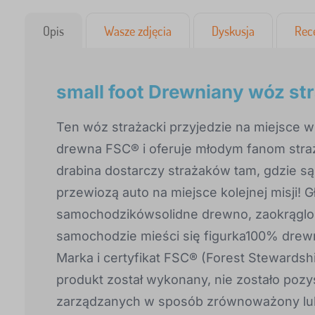
Opis
Wasze zdjęcia
Dyskusja
Rec
small foot Drewniany wóz str
Ten wóz strażacki przyjedzie na miejsce 
drewna FSC® i oferuje młodym fanom stra
drabina dostarczy strażaków tam, gdzie s
przewiozą auto na miejsce kolejnej misji! 
samochodzikówsolidne drewno, zaokrąglon
samochodzie mieści się figurka100% dre
Marka i certyfikat FSC® (Forest Stewardsh
produkt został wykonany, nie zostało pozy
zarządzanych w sposób zrównoważony lub 