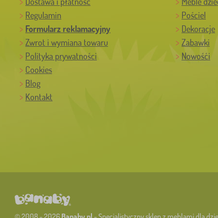
Dostawa i płatność
Meble dzie
Regulamin
Pościel
Formularz reklamacyjny
Dekoracje
Zwrot i wymiana towaru
Zabawki
Polityka prywatności
Nowośći
Cookies
Blog
Kontakt
© 2008 - 2026
Banaby.pl
- Specjalistyczny sklep z meblami dla dzie