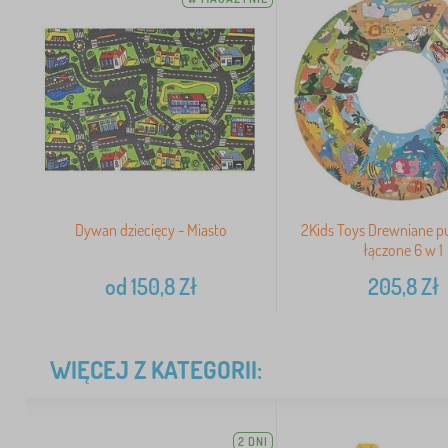
Dywan dziecięcy - Miasto
2Kids Toys Drewniane p
łączone 6 w 1
od
150,8
Zł
205,8
Zł
WIĘCEJ Z KATEGORII:
2 DNI