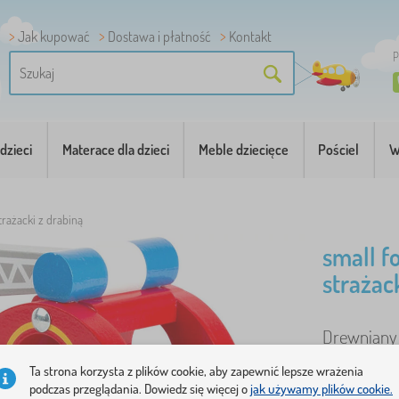
Jak kupować
Dostawa i płatność
Kontakt
P
dzieci
Materace dla dzieci
Meble dziecięce
Pościel
W
rażacki z drabiną
small f
strażac
Drewniany 
więcej
Ta strona korzysta z plików cookie, aby zapewnić lepsze wrażenia
podczas przeglądania. Dowiedz się więcej o
jak używamy plików cookie.