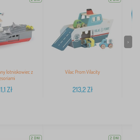
>
ny lotniskowiec z
Vilac Prom Vilacity
sma
esoriami
1,1
Zł
213,2
Zł
2 DNI
2 DNI