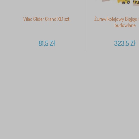
Vilac Glider Grand XL1 szt.
Żuraw kolejowy Bigjigs 
budowlane
81,5
Zł
323,5
Zł