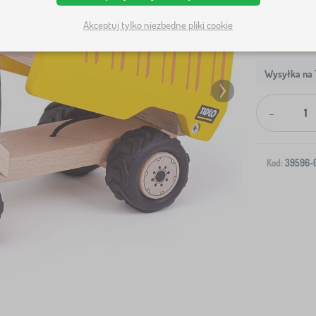
Akceptuj tylko niezbędne pliki cookie
Wysyłka na T
-
Kod:
39596-