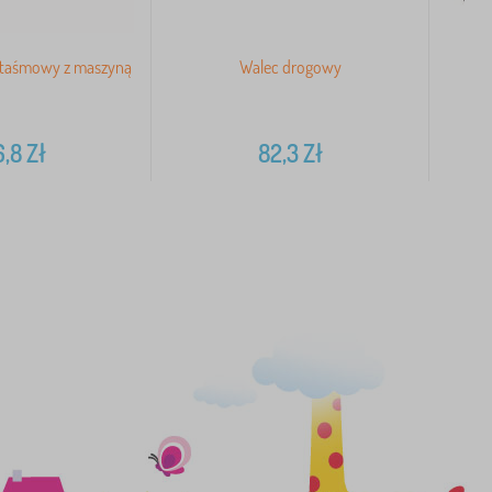
r taśmowy z maszyną
Walec drogowy
6,8
Zł
82,3
Zł