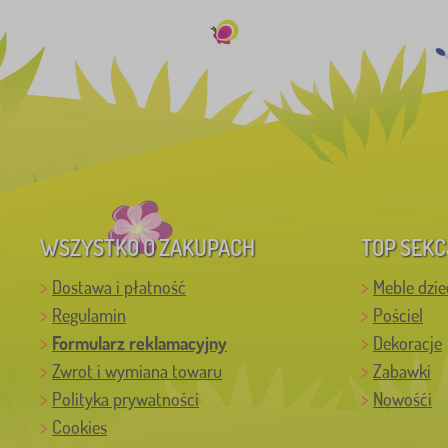
WSZYSTKO O ZAKUPACH
TOP SEKC
Dostawa i płatność
Meble dzie
Regulamin
Pościel
Formularz reklamacyjny
Dekoracje
Zwrot i wymiana towaru
Zabawki
Polityka prywatności
Nowośći
Cookies