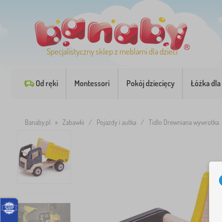
Specjalistyczny sklep z meblami dla dzieci
Od ręki
Montessori
Pokój dziecięcy
Łóżka dla 
Banaby.pl
»
Zabawki
/
Pojazdy i autka
/
Tidlo Drewniana wywrotka