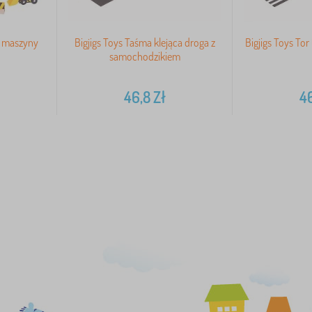
i maszyny
Bigjigs Toys Taśma klejąca droga z
Bigjigs Toys To
samochodzikiem
46,8
Zł
4