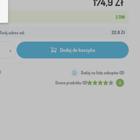
174,9 Zł
2 DNI
22,8 Zł
wój adres od:
+
Dodaj do koszyka
0
Dodaj na listę zakupów (
0
)
Ocena produktu (0)
4