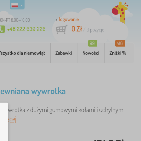
logowanie
ON-PT 8:00—16:00
0 Zł
+48 222 639 226
/
0
pozycje
99
416
szystko dla niemowląt
Zabawki
Nowości
Zniżki %
Drewniana wywrotka
 wywrotka z dużymi gumowymi kołami i uchylnymi
.
więcej