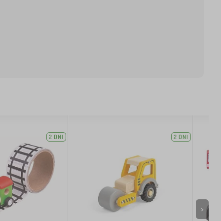
2 DNI
2 DNI
>