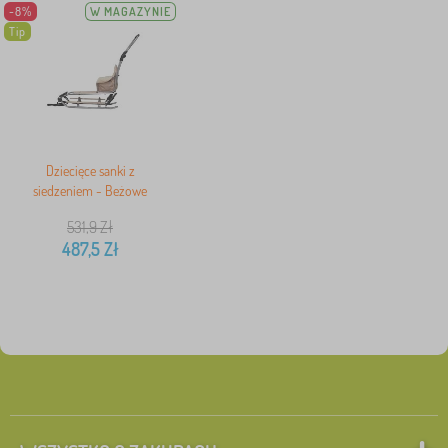
-8%
W MAGAZYNIE
Tip
Dziecięce sanki z
siedzeniem - Beżowe
531,9
Zł
487,5
Zł