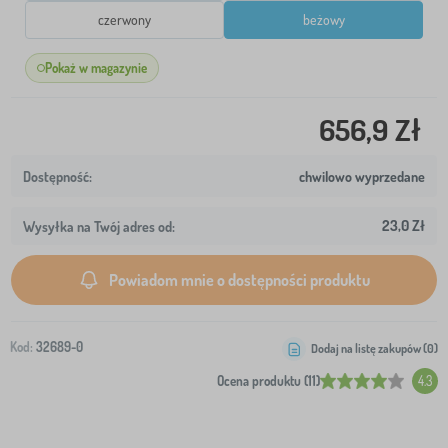
czerwony
beżowy
Pokaż w magazynie
656,9 Zł
chwilowo wyprzedane
23,0 Zł
Wysyłka na Twój adres od:
Powiadom mnie o dostępności produktu
Kod:
32689-0
Dodaj na listę zakupów (
0
)
Ocena produktu (11)
4.3