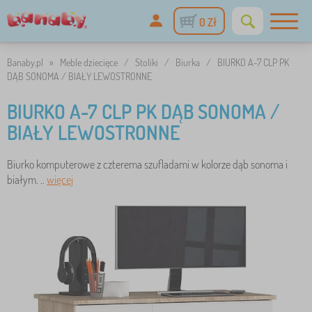
0 Zł
Banaby.pl
»
Meble dziecięce
/
Stoliki
/
Biurka
/
BIURKO A-7 CLP PK
DĄB SONOMA / BIAŁY LEWOSTRONNE
BIURKO A-7 CLP PK DĄB SONOMA /
BIAŁY LEWOSTRONNE
Biurko komputerowe z czterema szufladami w kolorze dąb sonoma i
białym. ..
więcej