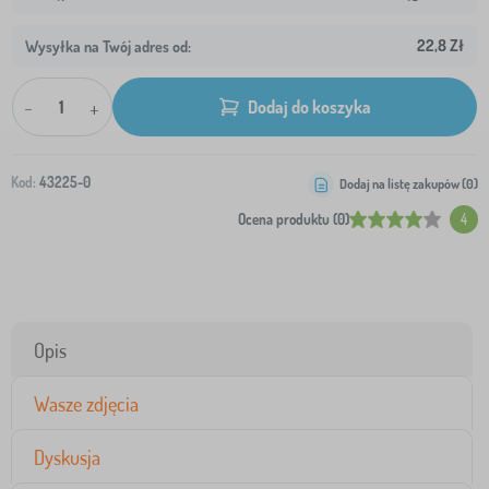
22,8 Zł
Wysyłka na Twój adres od:
-
+
Dodaj do koszyka
Kod:
43225-0
Dodaj na listę zakupów (
0
)
Ocena produktu (0)
4
Opis
Wasze zdjęcia
Dyskusja