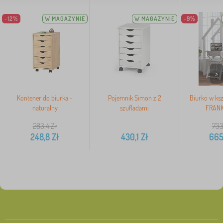
-12%
W MAGAZYNIE
W MAGAZYNIE
-9%
>
Kontener do biurka -
Pojemnik Simon z 2
Biurko w ks
naturalny
szufladami
FRANK 
283,4
Zł
733
248,8
Zł
430,1
Zł
665