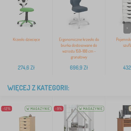
>
Krzesło dziecięce
Ergonomiczne krzesło do
Pojemnik
biurka dostosowane do
szuf
wzrostu 159-188 cm -
granatowy
274,6
Zł
696,9
Zł
432
WIĘCEJ Z KATEGORII:
-12%
W MAGAZYNIE
-9%
W MAGAZYNIE