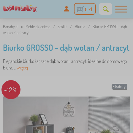
0 Zł
Banaby.pl
»
Meble dziecięce
/
Stoliki
/
Biurka
/
Biurko GROSSO - dąb
wotan / antracyt
Biurko GROSSO - dąb wotan / antracyt
Eleganckie biurko łączące dąb wotan i antracyt, idealne do domowego
biura. ..
więcej
Rabaty
-12%