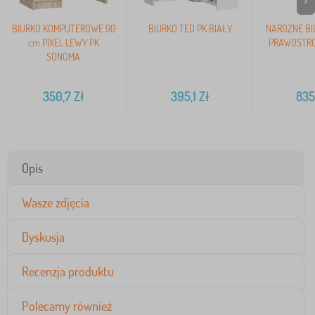
>
BIURKO KOMPUTEROWE 90
BIURKO TED PK BIAŁY
NAROŻNE BI
cm PIXEL LEWY PK
PRAWOSTR
SONOMA
350,7
Zł
395,1
Zł
835
Opis
Wasze zdjęcia
Dyskusja
Recenzja produktu
Polecamy również