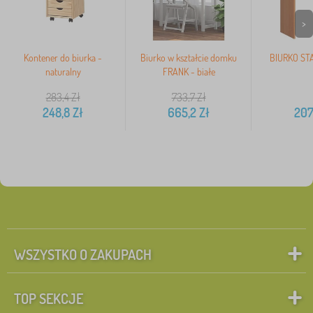
>
Kontener do biurka -
Biurko w kształcie domku
BIURKO ST
naturalny
FRANK - białe
283,4
Zł
733,7
Zł
248,8
Zł
665,2
Zł
207
WSZYSTKO O ZAKUPACH
TOP SEKCJE